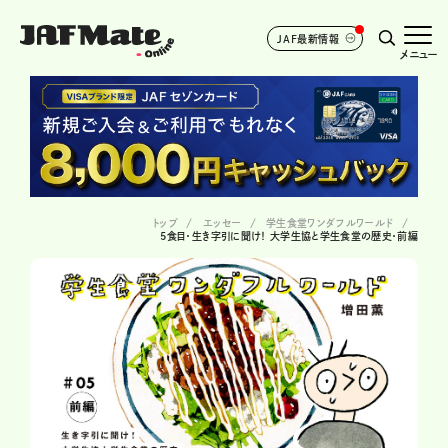
JAF最新情報
メニュー
トップ
エッセー
学生食堂ワンダフルワールド
5食目・生き字引に聞け！ 大学生協と学生食堂の歴史・前編