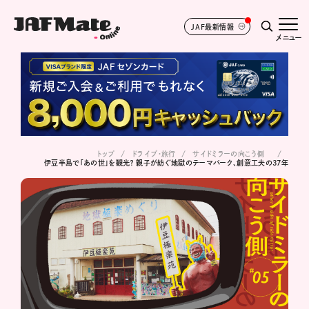
JAF最新情報
メニュー
トップ
ドライブ･旅行
サイドミラーの向こう側
伊豆半島で「あの世」を観光？ 親子が紡ぐ地獄のテーマパーク、創意工夫の37年