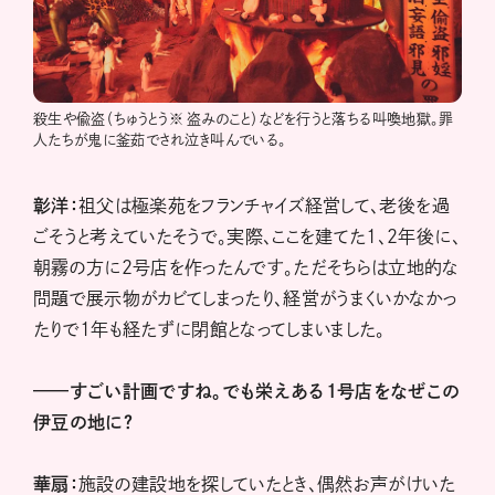
殺生や偸盗（ちゅうとう※ 盗みのこと）などを行うと落ちる叫喚地獄。罪
人たちが鬼に釜茹でされ泣き叫んでいる。
彰洋：
祖父は極楽苑をフランチャイズ経営して、老後を過
ごそうと考えていたそうで。実際、ここを建てた1、2年後に、
朝霧の方に2号店を作ったんです。ただそちらは立地的な
問題で展示物がカビてしまったり、経営がうまくいかなかっ
たりで1年も経たずに閉館となってしまいました。
——すごい計画ですね。でも栄えある1号店をなぜこの
伊豆の地に？
華扇：
施設の建設地を探していたとき、偶然お声がけいた