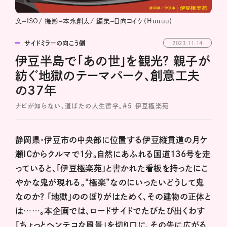
文=ISO/ 撮影=本永創太/ 編集=日向コイケ（Huuuu）
サイドミラーの向こう側
2023.11.14
伊豆半島で「あの世」を観光？ 親子が
紡ぐ地獄のテーマパーク、創意工夫
の37年
ナビが知らない、道ばたの人生哲学。#5 伊豆極楽苑
静岡県・伊豆市の中央部に位置する伊豆縦貫道の月ケ
瀬ICからクルマで1分。自然にあふれる国道136号を走
っていると、「伊豆極楽苑」と書かれた看板を持ったにこ
やかな鬼が現れる。“極楽”なのにいったいどうして鬼
なのか？ 「地獄」ののぼりがはためく、その建物の正体と
は……。本企画では、ロードサイドでたびたび出くわす
「ちょっとヘンテコな風景」を切り口に、その先に広がる