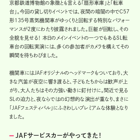
京都鉄道博物館の象徴とも言える「扇形車庫」と「転車
台」。今回の貸し切りイベントでは、夜間の暗闇の中でC57
形135号蒸気機関車がゆっくりと回転する特別なパフォー
マンスが2度にわたり披露されました。巨躯が回転し、その
全貌を見せる！ 本日のメインイベントの一つでもあるSL転
車台の回転実演には、多くの参加者がカメラを構えてその
瞬間を待ちわびました。
機関車にはJAFオリジナルのヘッドマークもついており、大
きな汽笛が夜空に響き渡ると、子どもたちからは歓声が上
がり、大人たちはその力強い動きに釘付けに。間近で見る
SLの迫力と、夜ならではの幻想的な演出が重なり、まさに
「JAFフェスティバル」にふさわしいプレミアムな体験となり
ました。
JAFサービスカーがやってきた！