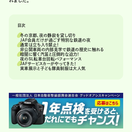
れました。
目次
冬の京都、夜の静寂を貸し切り
JAF会員だけが過ごす特別な鉄道の夜
通常は立ち入り禁止！
非公開車両の内部見学で鉄道の歴史に触れる
暗闇に響く汽笛と圧倒的な迫力！
夜のSL転車台回転パフォーマンス
JAFサービスカーがやってきた！
実車展示と子ども隊員制服は大人気