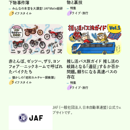
物と裏技
下物事件簿
特集
みんなの本音を大調査！JAFMate総研
ドライブ･旅行
ライフスタイル
赤とんぼ、ゼッツー、ザリ、ヨン
推し活バス旅ガイド 推し活の
フォア…ニックネームで呼ばれ
岐路となる「遠征」するか否か
たバイクたち
問題。頼りになる高速バスの
存在
懐かしの「昭和カルチャー探検隊」
ライフスタイル
特集
ドライブ･旅行
JAF（一般社団法人 日本自動車連盟）公式ウェ
ブサイトです。