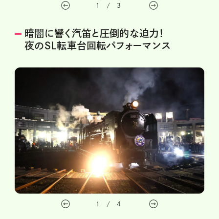
1
/
3
暗闇に響く汽笛と圧倒的な迫力！
夜のSL転車台回転パフォーマンス
1
/
4