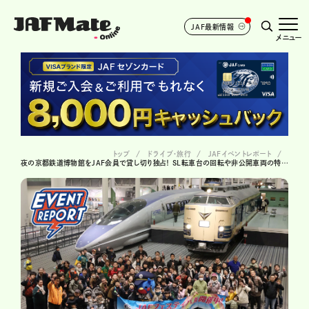
JAF最新情報
メニュー
トップ
ドライブ･旅行
JAFイベントレポート
夜の京都鉄道博物館をJAF会員で貸し切り独占！ SL転車台の回転や非公開車両の特別公開に、鉄道ファンも大興奮！