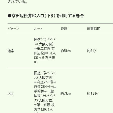
されている。
●
京田辺松井IC入口（下り）を利用する場合
パターン
ルート
距離
所要時間
国道1号バイパ
ス（大阪方面）
⇒第二京阪 京
通常
約5km
約5分
田辺松井IC（入
口）⇒枚方学研
IC
国道1号バイパ
ス（大阪方面）
⇒府道251号⇒
府道284号⇒山
手幹線⇒一般
う回
約7km
約12分
国道1号バイパ
ス（大阪方面）
⇒第二京阪 枚
方学研IC（入