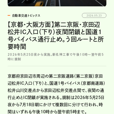
自動車交通トピックス
2026.05.23
【京都・大阪方面】第二京阪・京田辺
松井IC入口（下り）夜間閉鎖と国道1
号バイパス通行止め。う回ルートと所
要時間
2026年5月25日夜から実施。新名神工事で午後10時～翌午前5
時に規制
京都府京田辺市周辺の第二京阪道路（第二京阪）京田
辺松井IC入口（下り）と、国道1号バイパス（京都南道路）
松井山川交差点から京田辺松井交差点間で、夜間の通
行止めとIC閉鎖が実施される。規制は2026年5月25日
夜から7月18日朝にかけて複数回に分けて行われ、時
間はいずれも午後10時から翌午前5時まで。