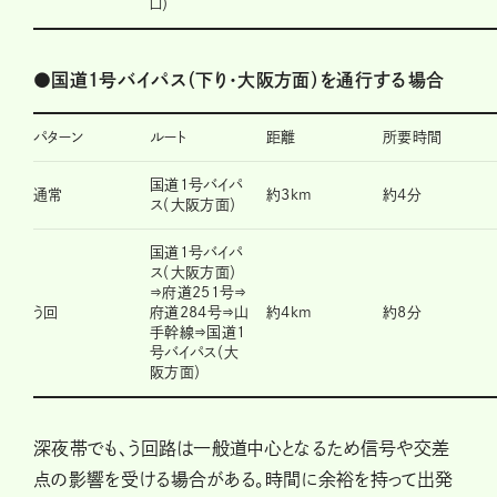
口）
●
国道1号バイパス（下り・大阪方面）を通行する場合
パターン
ルート
距離
所要時間
国道1号バイパ
通常
約3km
約4分
ス（大阪方面）
国道1号バイパ
ス（大阪方面）
⇒府道251号⇒
う回
府道284号⇒山
約4km
約8分
手幹線⇒国道1
号バイパス（大
阪方面）
深夜帯でも、う回路は一般道中心となるため信号や交差
点の影響を受ける場合がある。時間に余裕を持って出発