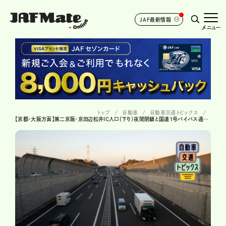
JAF最新情報
メニュー
トップ
自動車
自動車交通トピックス
【京都・大阪方面】第二京阪・京田辺松井IC入口（下り）夜間閉鎖と国道1号バイパス通行止め。う回ルートと所要時間