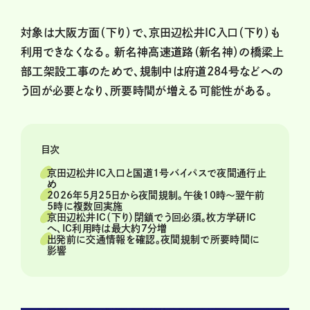
対象は大阪方面（下り）で、京田辺松井IC入口（下り）も
利用できなくなる。 新名神高速道路（新名神）の橋梁上
部工架設工事のためで、規制中は府道284号などへの
う回が必要となり、所要時間が増える可能性がある。
目次
京田辺松井IC入口と国道1号バイパスで夜間通行止
め
2026年5月25日から夜間規制。午後10時〜翌午前
5時に複数回実施
京田辺松井IC（下り）閉鎖でう回必須。枚方学研IC
へ、IC利用時は最大約7分増
出発前に交通情報を確認。夜間規制で所要時間に
影響