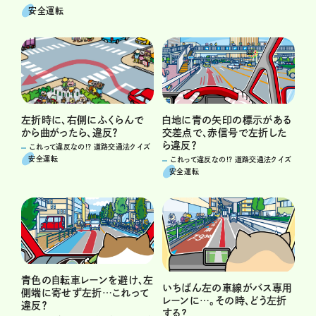
安全運転
白地に青の矢印の標示がある
左折時に、右側にふくらんで
交差点で、赤信号で左折した
から曲がったら、違反？
ら違反？
これって違反なの!? 道路交通法クイズ
安全運転
これって違反なの!? 道路交通法クイズ
安全運転
青色の自転車レーンを避け、左
いちばん左の車線がバス専用
側端に寄せず左折…これって
レーンに…。その時、どう左折
違反？
する？