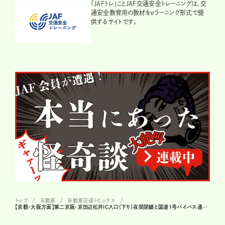
「JAFトレ」ことJAF交通安全トレーニングは、交
通安全教育用の教材をeラーニング形式で提
供するサイトです。
トップ
自動車
自動車交通トピックス
【京都・大阪方面】第二京阪・京田辺松井IC入口（下り）夜間閉鎖と国道1号バイパス通行止め。う回ルートと所要時間