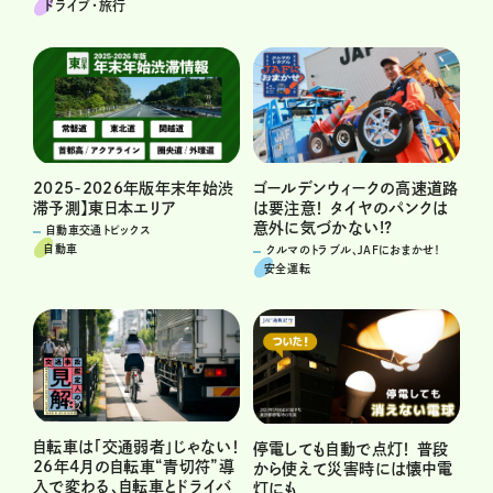
ドライブ･旅行
ゴールデンウィークの高速道路
2025-2026年版年末年始渋
は要注意！ タイヤのパンクは
滞予測】東日本エリア
意外に気づかない!?
自動車交通トピックス
自動車
クルマのトラブル、JAFにおまかせ！
安全運転
自転車は「交通弱者」じゃない！
停電しても自動で点灯！ 普段
26年4月の自転車“青切符”導
から使えて災害時には懐中電
入で変わる、自転車とドライバ
灯にも