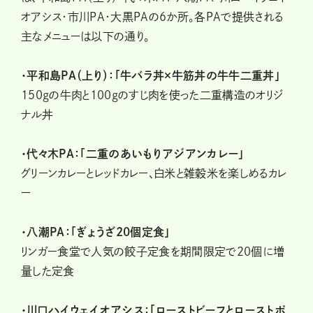
オアシス・市川PA・大黒PAの6か所。各PAで提供される
主なメニューは以下の通り。
・平和島PA（上り）：「牛バラ丼×牛筋丼の牛牛二重丼」
150gの牛肉と100gのすじ肉を使った二重構造のオリジ
ナル丼
・代々木PA：「二重のあいもりアジアンカレー」
グリーンカレーとレッドカレー、白米と雑穀米を楽しめるカレ
ー
・八潮PA：「ぎょうざ20個定食」
リンガー食堂で人気の餃子定食を期間限定で20個に増
量した定食
・川口ハイウェイオアシス：「ローストビーフとローストポ