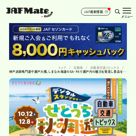
JAF最新情報
メニュー
トップ
自動車
自動車交通トピックス
神戸淡路鳴門道や瀬戸大橋、しまなみ海道のSA・PAで瀬戸内の魅力を発見し景品をゲット!