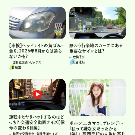
賑わう行楽地のカーブにある
【車検】ヘッドライトの黄ばみ・
重要なサインとは?
曇り、2026年8月からは通ら
ないかも?
危険予知
安全運転
自動車交通トピックス
自動車
運転中ヒヤリハットするのはど
っち? 交通安全動画クイズ【信
ポルシェ、カマロ、ゲレンデ…
号の変わり目編】
「私って嫌な女だったかも
（笑）」。高岡早紀の人生に寄り
動画で交通安全! 危険予測クイズ