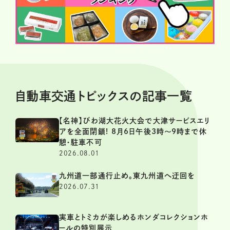
自動車交通トピックスの記事一覧
【名神】びわ湖大花火大会で大津サービスエリ
アを全面閉鎖! 8月6日午後3時～9時まで休
憩・駐車不可
2026.08.01
九州道一部通行止め。東九州道へ迂回を
2026.07.31
実車とトミカが楽しめるホンダコレクションホ
ールの特別展示