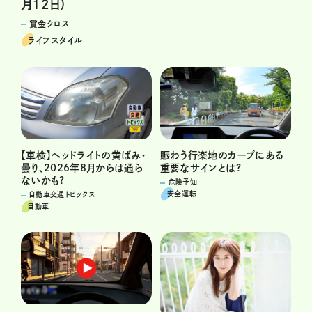
月12日）
賞金クロス
ライフスタイル
賑わう行楽地のカーブにある
【車検】ヘッドライトの黄ばみ・
重要なサインとは?
曇り、2026年8月からは通ら
ないかも?
危険予知
安全運転
自動車交通トピックス
自動車