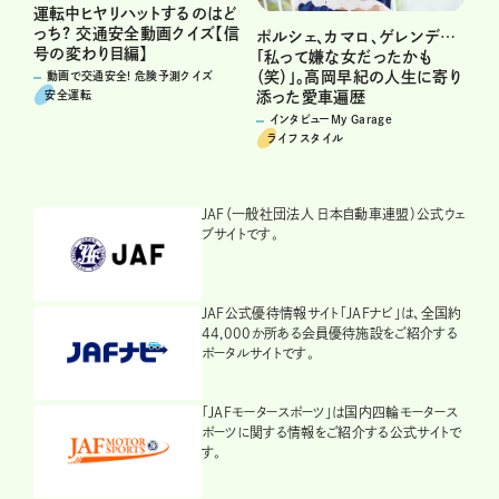
運転中ヒヤリハットするのはど
っち? 交通安全動画クイズ【信
ポルシェ、カマロ、ゲレンデ…
号の変わり目編】
「私って嫌な女だったかも
（笑）」。高岡早紀の人生に寄り
動画で交通安全! 危険予測クイズ
安全運転
添った愛車遍歴
インタビューMy Garage
ライフスタイル
JAF（一般社団法人 日本自動車連盟）公式ウェ
ブサイトです。
JAF公式優待情報サイト「JAFナビ」は、全国約
44,000か所ある会員優待施設をご紹介する
ポータルサイトです。
「JAFモータースポーツ」は国内四輪モータース
ポーツに関する情報をご紹介する公式サイトで
す。