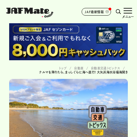
JAF最新情報
メニュー
トップ
自動車
自動車交通トピックス
クルマを降りたら、まっしぐらに海へ直行! 大矢浜海水浴場海開き