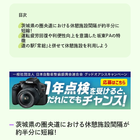
目次
茨城県の圏央道における休憩施設間隔が約半分に
短縮！
運転疲労回復や利便性向上を意識した坂東PAの特
徴
道の駅「常総」と併せて休憩施設を利用しよう
茨城県の圏央道における休憩施設間隔が
約半分に短縮！