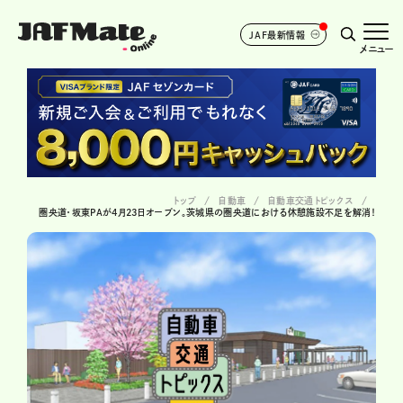
JAF最新情報
メニュー
トップ
自動車
自動車交通トピックス
圏央道・坂東PAが4月23日オープン。茨城県の圏央道における休憩施設不足を解消！