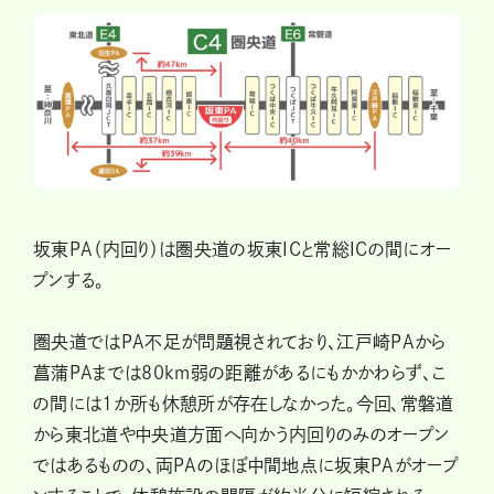
坂東PA（内回り）は圏央道の坂東ICと常総ICの間にオー
プンする。
圏央道ではPA不足が問題視されており、江戸崎PAから
菖蒲PAまでは80km弱の距離があるにもかかわらず、こ
の間には1か所も休憩所が存在しなかった。今回、常磐道
から東北道や中央道方面へ向かう内回りのみのオープン
ではあるものの、両PAのほぼ中間地点に坂東PAがオープ