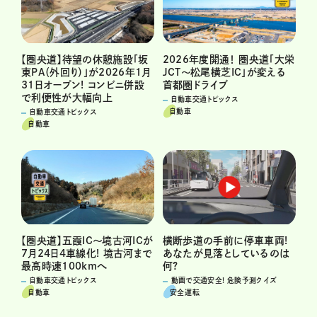
【圏央道】待望の休憩施設「坂
2026年度開通！ 圏央道「大栄
東PA（外回り）」が2026年1月
JCT～松尾横芝IC」が変える
31日オープン! コンビニ併設
首都圏ドライブ
で利便性が大幅向上
自動車交通トピックス
自動車
自動車交通トピックス
自動車
横断歩道の手前に停車車両!
【圏央道】五霞IC～境古河ICが
あなたが見落としているのは
7月24日4車線化! 境古河まで
何?
最高時速100kmへ
動画で交通安全! 危険予測クイズ
自動車交通トピックス
安全運転
自動車