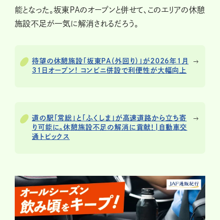
能となった。坂東PAのオープンと併せて、このエリアの休憩
施設不足が一気に解消されるだろう。
待望の休憩施設「坂東PA（外回り）」が2026年1月
31日オープン! コンビニ併設で利便性が大幅向上
道の駅「常総」と「ふくしま」が高速道路から立ち寄
り可能に。休憩施設不足の解消に貢献！|自動車交
通トピックス