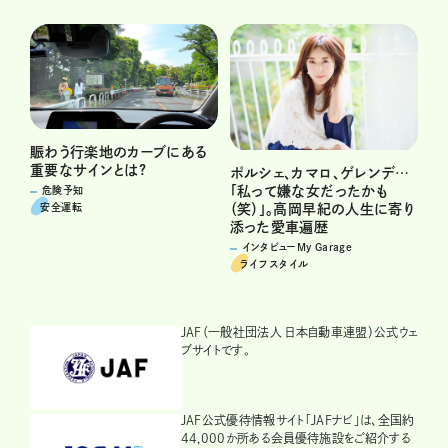
賑わう行楽地のカーブにある
重要なサインとは?
ポルシェ、カマロ、ゲレンデ…
「私って嫌な女だったかも
危険予知
安全運転
（笑）」。高岡早紀の人生に寄り
添った愛車遍歴
インタビューMy Garage
ライフスタイル
JAF（一般社団法人 日本自動車連盟）公式ウェ
ブサイトです。
JAF公式優待情報サイト「JAFナビ」は、全国約
44,000か所ある会員優待施設をご紹介する