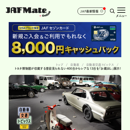
JAF最新情報
メニュー
トップ
自動車
自動車交通トピックス
トヨタ博物館が収蔵する普段見られない400台からレアな13台を「お蔵出し」展示！