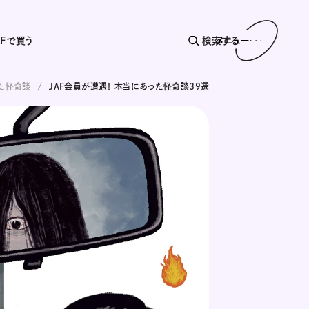
AFで買う
検索する
メニュー
った怪奇談
JAF会員が遭遇！ 本当にあった怪奇談39選