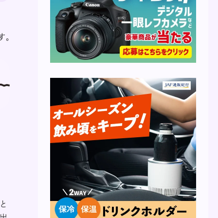
す。
と
「出