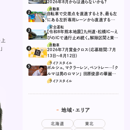
2026年8月からは通らないかも?
自動車
自転車で交差点を直進するとき、最も左
にある左折専用レーンから直進するの
は、違反？
安全運転
【令和8年熊本地震】九州道・松橋IC～え
びのICで通行止め続く。解除区間と東九
の上
州道の迂回ルート
自動車
」
2026年7月賞金クロス（応募期間：7月
13日～8月12日）
ライフスタイル
ポルシェ、マクラーレン、ベントレー…「ク
ルマは男のロマン」 田原俊彦の華麗な
る愛車遍歴
ライフスタイル
地域・エリア
北海道
東北