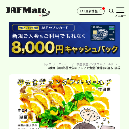
JAF最新情報
メニュー
トップ
エッセー
学生食堂ワンダフルワールド
４食目・神田外語大学のアジアン食堂「食神」に迫る・後編