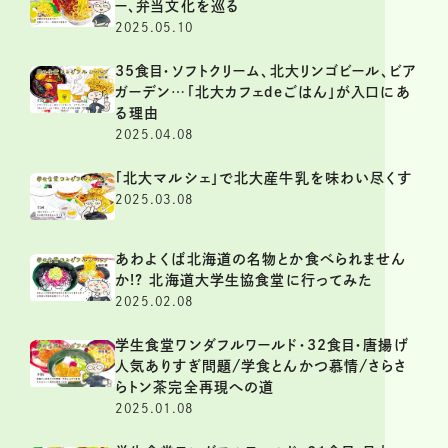
ー、弁当文化を巡る
2025.05.10
35食目・ソフトクリーム、北大リンゴビール、ビア
ガーデン…「北大カフェdeごはん」が入口にあ
る理由
2025.04.08
「北大マルシェ」で北大産牛乳を味わい尽くす
2025.03.08
あわよくば北海道の名物とか食べられません
か!? 北海道大学生協食堂に行ってみた
2025.02.08
学生食堂ワンダフルワールド・32食目・唐揚げ
人気ありすぎ問題/学食とんかつ慕情/さらさ
らトン茶完全再現への道
2025.01.08