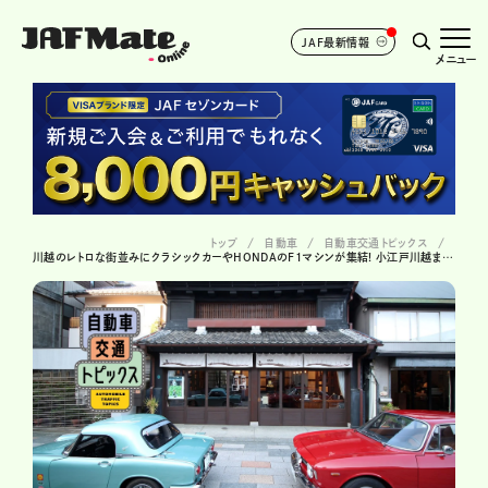
JAF最新情報
メニュー
トップ
自動車
自動車交通トピックス
川越のレトロな街並みにクラシックカーやHONDAのF1マシンが集結! 小江戸川越まちかどモーターギャラリー初開催!