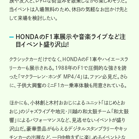
族や友人と、レトロな街並みを散策しながら楽しめそうだ。
当イベントは入場無料のため、休日の気軽なお出かけ先と
して来場を検討したい。
HONDAのF1車展示や音楽ライブなど注
目イベント盛り沢山!
クラシックカーだけでなく、HONDAのF1車やハイエースラ
リーカーも展示される。1988年のF1で圧倒的な強さを誇
った「マクラーレン・ホンダ MP4/4」は、ファン必見だ。さら
に、子供大興奮のミニF1カー乗車体験も用意されている。
ほかにも、小林創と木村おおじによるユニット「はじめとお
おじ」のジャズライブや地元・川越の和太鼓チーム「和太鼓
響」によるパフォーマンスなど、見逃せないイベントが盛り
沢山だ。豪華景品がもらえるデジタルスタンプラリーやキッ
チンカーの出展など、一日中飽きずに楽しめるイベントとな