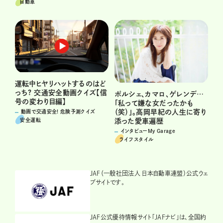
自動車
運転中ヒヤリハットするのはど
っち? 交通安全動画クイズ【信
ポルシェ、カマロ、ゲレンデ…
号の変わり目編】
「私って嫌な女だったかも
（笑）」。高岡早紀の人生に寄り
動画で交通安全! 危険予測クイズ
安全運転
添った愛車遍歴
インタビューMy Garage
ライフスタイル
JAF（一般社団法人 日本自動車連盟）公式ウェ
ブサイトです。
JAF公式優待情報サイト「JAFナビ」は、全国約