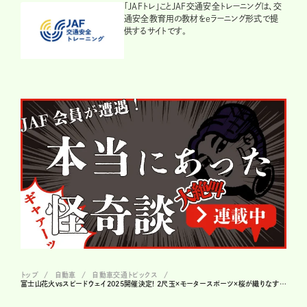
「JAFトレ」ことJAF交通安全トレーニングは、交
通安全教育用の教材をeラーニング形式で提
供するサイトです。
トップ
自動車
自動車交通トピックス
富士山花火vsスピードウェイ2025開催決定! 2尺玉×モータースポーツ×桜が織りなす絶景!