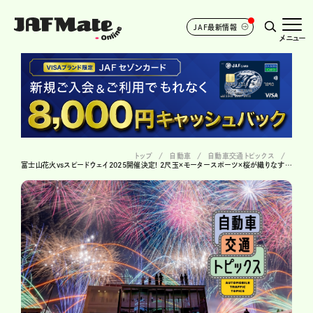
JAF最新情報
メニュー
トップ
自動車
自動車交通トピックス
富士山花火vsスピードウェイ2025開催決定! 2尺玉×モータースポーツ×桜が織りなす絶景!