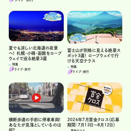
夏でも涼しい北海道の夜景
富士山が別格に見える絶景ス
へ！ 札幌・小樽・函館をロープ
ポット3選！ ロープウェイで行
ウェイで巡る絶景3選
ける天空テラス
特集
特集
ドライブ･旅行
ドライブ･旅行
横断歩道の手前に停車車両!
2026年7月賞金クロス（応募
あなたが見落としているのは
期間：7月13日～8月12日）
何?
賞金クロス