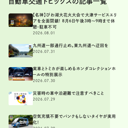
自動車交通トピックスの記事一覧
【名神】びわ湖大花火大会で大津サービスエリ
アを全面閉鎖! 8月6日午後3時～9時まで休
憩・駐車不可
2026.08.01
九州道一部通行止め。東九州道へ迂回を
2026.07.31
実車とトミカが楽しめるホンダコレクションホ
ールの特別展示
2026.07.30
災害時の車中泊避難で注意すべきこと
2026.07.29
空気充填不要でパンクもしないタイヤが実用
化！