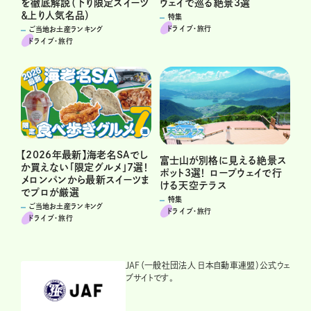
を徹底解説（下り限定スイーツ
ウェイで巡る絶景3選
＆上り人気名品）
特集
ドライブ･旅行
ご当地お土産ランキング
ドライブ･旅行
【2026年最新】海老名SAでし
富士山が別格に見える絶景ス
か買えない「限定グルメ」7選！
ポット3選！ ロープウェイで行
メロンパンから最新スイーツま
ける天空テラス
でプロが厳選
特集
ご当地お土産ランキング
ドライブ･旅行
ドライブ･旅行
JAF（一般社団法人 日本自動車連盟）公式ウェ
ブサイトです。