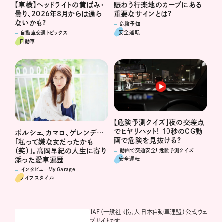
賑わう行楽地のカーブにある
【車検】ヘッドライトの黄ばみ・
重要なサインとは?
曇り、2026年8月からは通ら
ないかも?
危険予知
安全運転
自動車交通トピックス
自動車
【危険予測クイズ】夜の交差点
でヒヤリハット! 10秒のCG動
ポルシェ、カマロ、ゲレンデ…
画で危険を見抜ける?
「私って嫌な女だったかも
（笑）」。高岡早紀の人生に寄り
動画で交通安全! 危険予測クイズ
安全運転
添った愛車遍歴
インタビューMy Garage
ライフスタイル
JAF（一般社団法人 日本自動車連盟）公式ウェ
ブサイトです。