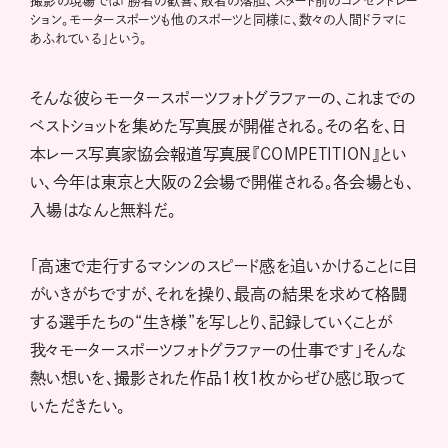
撮影の現場では「勝者の歓喜、敗者の落胆、スタート前のコンセントレー
ション。モータースポーツも他のスポーツと同様に、数々の人間ドラマに
あふれている」という。
そんな彼らモータースポーツフォトグラファーの、これまでの
ベストショットを集めた写真展が開催される。その名を、日
本レース写真家協会報道写真展『COMPETITION』とい
い、今年は東京と大阪の２会場で開催される。各会場とも、
入場はなんと無料だ。
「高速で走行するマシンのスピード感を追いかけることに目
がいきがちですが、それを操り、最高の結果を求めて格闘
する選手たちの“生き様”を写しとり、記録していくことが
我々モータースポーツフォトグラファーの仕事です」そんな
熱い想いを、撮影された作品１枚１枚からぜひ感じ取って
いただきたい。