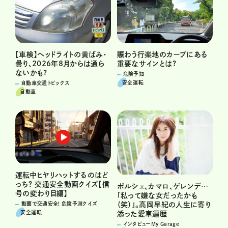
賑わう行楽地のカーブにある
【車検】ヘッドライトの黄ばみ・
重要なサインとは?
曇り、2026年8月からは通ら
ないかも?
危険予知
安全運転
自動車交通トピックス
自動車
運転中ヒヤリハットするのはど
っち? 交通安全動画クイズ【信
ポルシェ、カマロ、ゲレンデ…
号の変わり目編】
「私って嫌な女だったかも
（笑）」。高岡早紀の人生に寄り
動画で交通安全! 危険予測クイズ
安全運転
添った愛車遍歴
インタビューMy Garage