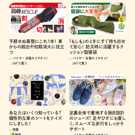
予期せぬ事態にこれ１本！ 車
「もしも」のときにすぐ持ち出せ
からの脱出や初期消火に役立
て安心！ 防災時に活躍するク
つ
ッション型寝袋
バイヤー 自慢のイチオシ！
バイヤー 自慢のイチオシ！
JAFで買う
JAFで買う
あなたはいくつ知っている？
足裏全体で着地する独自設計
個性的な車のシートをクイズ
のシューズ! 足やひざにも優し
にしました！
く、スムーズな歩行をしっかり
サポート
特集
自動車
バイヤー 自慢のイチオシ！