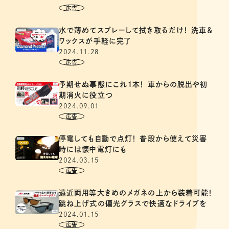
水で薄めてスプレーして拭き取るだけ！ 洗車＆
ワックスが手軽に完了
2024.11.28
予期せぬ事態にこれ１本！ 車からの脱出や初
期消火に役立つ
2024.09.01
停電しても自動で点灯！ 普段から使えて災害
時には懐中電灯にも
2024.03.15
遠近両用等大きめのメガネの上から装着可能！
跳ね上げ式の偏光グラスで快適なドライブを
2024.01.15