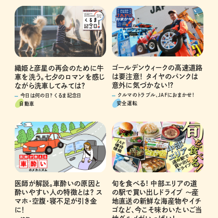
ゴールデンウィークの高速道路
織姫と彦星の再会のために牛
は要注意！ タイヤのパンクは
車を洗う。七夕のロマンを感じ
意外に気づかない!?
ながら洗車してみては？
クルマのトラブル、JAFにおまかせ！
今日は何の日？ くるま記念日
安全運転
自動車
医師が解説。車酔いの原因と
旬を食べる! 中部エリアの道
酔いやすい人の特徴とは？ ス
の駅で買い出しドライブ ～産
マホ・空腹・寝不足が引き金
地直送の新鮮な海産物やイチ
に！
ゴなど、今こそ味わいたいご当