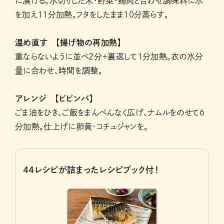
に漬ける。水切りした米・野菜・鶏肉と合わせ調味料に水
を加え11分加熱。フタをしたまま10分蒸らす。
温め直す 【揚げ物の再加熱】
重ならないように並べ2分＋裏返して1分加熱。衣の水分
量に合わせ、時間を調整。
アレンジ 【ビビンバ】
ごま油をひき、ご飯をまんべんなく広げ、ナムルをのせて6
分加熱。仕上げに卵黄・コチュジャンを。
44レシピが詰まったレシピブック付！