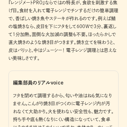
『レンジメートPRO』ならではの特長が、食欲を刺激する焦
げ目。食材を入れて電子レンジでチンするだけの簡単調理
で、香ばしい焼き魚やステーキが作れるのです。例えば鯖
の塩焼きなら、皮目を下にフタをして600Wで3分、裏返し
て1分加熱。面倒な火加減の調整も不要。ほったらかしで
直火焼きのような焼き目がつきます。焼き立てを味わうと、
皮はパリッと、中はジューシー！ 電子レンジ調理とは思えな
い美味しさです。
編集部員のリアルvoice
フタを閉めて調理するから、匂いや油はねも気になり
ません。こんがり焼き目がつくのに電子レンジ内が汚
れなくて大助かり。火を使わない安全性も、魅力です。
持ち手や底も熱くなりにくい構造になっていて、食卓