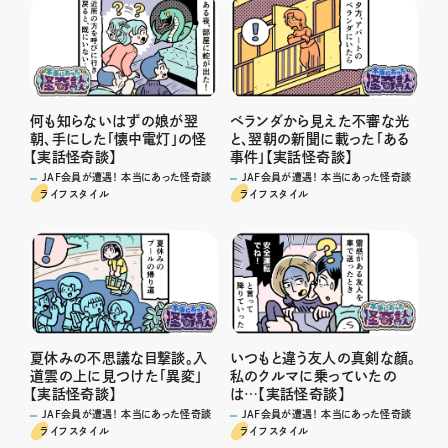
何も知らないはずの娘が翌
ベランダから見えた不審な光
朝、手にした「懐中電灯」の怪
と、翌朝の新聞に載った「ある
【実話怪奇談】
事件」【実話怪奇談】
JAF会員が遭遇！ 本当にあった怪奇談
JAF会員が遭遇！ 本当にあった怪奇談
ライフスタイル
ライフスタイル
夏休みの不思議な目撃談。入
いつもと違う友人の真剣な顔。
道雲の上に見つけた「異変」
私のクルマに乗っていたの
【実話怪奇談】
は…【実話怪奇談】
JAF会員が遭遇！ 本当にあった怪奇談
JAF会員が遭遇！ 本当にあった怪奇談
ライフスタイル
ライフスタイル