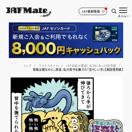
JAF最新情報
メニュー
トップ
ライフスタイル
JAF会員が遭遇！ 本当にあった怪奇談
背後は壁なのに。深夜、私の背中を撫でた「生々しい手」【実話怪奇談】