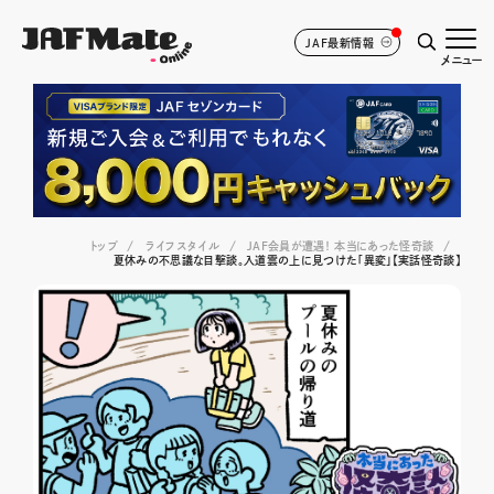
JAF最新情報
メニュー
トップ
ライフスタイル
JAF会員が遭遇！ 本当にあった怪奇談
夏休みの不思議な目撃談。入道雲の上に見つけた「異変」【実話怪奇談】