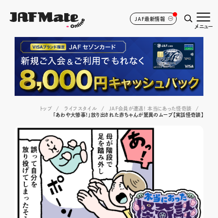
JAF最新情報
メニュー
トップ
ライフスタイル
JAF会員が遭遇！ 本当にあった怪奇談
「あわや大惨事！」放り出された赤ちゃんが驚異のムーブ【実話怪奇談】