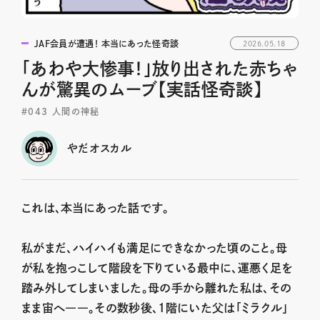
JAF会員が遭遇！ 本当にあった怪奇談
2026.05.18
「あわや大惨事！」放り出された赤ちゃ
んが驚異のムーブ【実話怪奇談】
＃043 人間の神秘
やだオスカル
これは、本当にあった話です。
私がまだ、ハイハイも満足にできなかった頃のこと。母
が私を抱っこして階段を下りている最中に、運悪く足を
踏み外してしまいました。母の手から離れた私は、その
まま宙へ――。その数秒後、1階にいた父は「ミラクル」