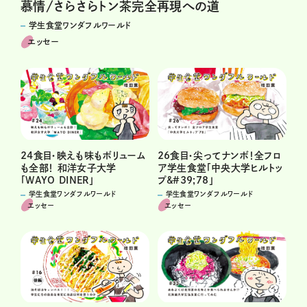
慕情/さらさらトン茶完全再現への道
学生食堂ワンダフルワールド
エッセー
24食目・映えも味もボリューム
26食目・尖ってナンボ！全フロ
も全部！ 和洋女子大学
ア学生食堂「中央大学ヒルトッ
「WAYO DINER」
プ&#39;78」
学生食堂ワンダフルワールド
学生食堂ワンダフルワールド
エッセー
エッセー