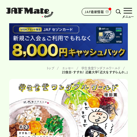
JAF最新情報
メニュー
トップ
エッセー
学生食堂ワンダフルワールド
23食目・すすれ！ 近畿大学「近大をすすらんか。」