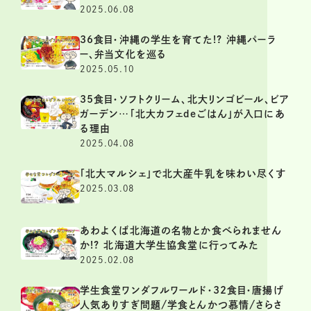
2025.06.08
36食目・沖縄の学生を育てた!? 沖縄パーラ
ー、弁当文化を巡る
2025.05.10
35食目・ソフトクリーム、北大リンゴビール、ビア
ガーデン…「北大カフェdeごはん」が入口にあ
る理由
2025.04.08
「北大マルシェ」で北大産牛乳を味わい尽くす
2025.03.08
あわよくば北海道の名物とか食べられません
か!? 北海道大学生協食堂に行ってみた
2025.02.08
学生食堂ワンダフルワールド・32食目・唐揚げ
人気ありすぎ問題/学食とんかつ慕情/さらさ