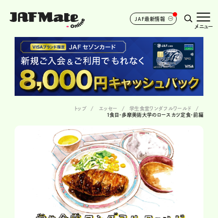
JAF最新情報
メニュー
トップ
エッセー
学生食堂ワンダフルワールド
1食目・多摩美術大学のロースカツ定食・前編