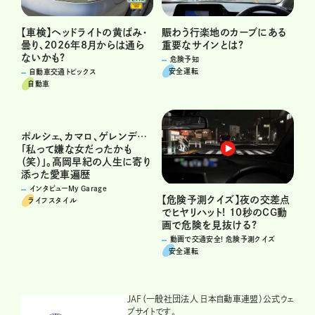
賑わう行楽地のカーブにある
【車検】ヘッドライトの黄ばみ・
重要なサインとは?
曇り、2026年8月からは通ら
ないかも?
危険予知
安全運転
自動車交通トピックス
自動車
ポルシェ、カマロ、ゲレンデ…
「私って嫌な女だったかも
（笑）」。高岡早紀の人生に寄り
添った愛車遍歴
インタビューMy Garage
【危険予測クイズ】夜の交差点
ライフスタイル
でヒヤリハット! 10秒のCG動
画で危険を見抜ける?
動画で交通安全! 危険予測クイズ
安全運転
JAF（一般社団法人 日本自動車連盟）公式ウェ
ブサイトです。