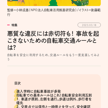
監修＝小林成基（NPO法人自転車活用推進研究会）/イラスト＝後藤範
行
特集
2023.03.18
悪質な違反には赤切符も！ 事故を起
こさないための自転車交通ルールと
は？
自転車を安全に利用するため、交通ルールをもう一度見直してみよ
う
目次
進入学時に自転車事故が多発
自転車での基本ルールはこれ！自転車安全利用五則
1. 車道が原則、左側を通行。歩道は例外、歩行者を
優先
2. 交差点では信号と一時停止を守って、安全確認