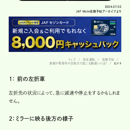
2024.07.02
JAF Mate危険予知アーカイブより
トップ
安全運転
危険予知
車側が青信号の交差点で起こる勘違いとは?
ヒント
１： 前の左折車
左折先の状況によって、急に減速や停止をするかもしれま
せん。
２：ミラーに映る後方の様子