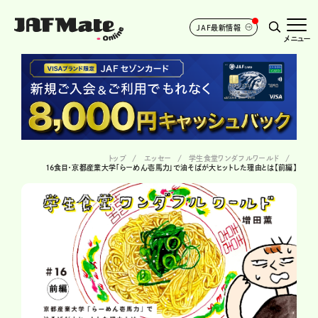
JAF最新情報
メニュー
トップ
エッセー
学生食堂ワンダフルワールド
16食目・京都産業大学「らーめん壱馬力」で油そばが大ヒットした理由とは【前編】