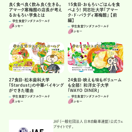
良く食べ良く飲み良く生きる。
15食目・おもろいごはんを食
アマーク寒梅館の店長が考え
べよう！ 同志社大学「アマー
るおもろい学食とは
ク・ド・パラディ寒梅館」 【前
編】
学生食堂ワンダフルワールド
エッセー
学生食堂ワンダフルワールド
エッセー
27食目・松本歯科大学
24食目・映えも味もボリューム
「Stardust」の中華バイキング
も全部！ 和洋女子大学
ができた理由
「WAYO DINER」
学生食堂ワンダフルワールド
学生食堂ワンダフルワールド
エッセー
エッセー
JAF（一般社団法人 日本自動車連盟）公式ウェ
ブサイトです。