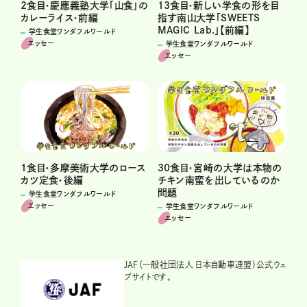
2食目・慶應義塾大学「山食」の
13食目・新しい学食の形を目
カレーライス・前編
指す南山大学「SWEETS
MAGIC Lab.」【前編】
学生食堂ワンダフルワールド
エッセー
学生食堂ワンダフルワールド
エッセー
1食目・多摩美術大学のロース
30食目・宮崎の大学は本物の
カツ定食・後編
チキン南蛮を出しているのか
問題
学生食堂ワンダフルワールド
エッセー
学生食堂ワンダフルワールド
エッセー
JAF（一般社団法人 日本自動車連盟）公式ウェ
ブサイトです。