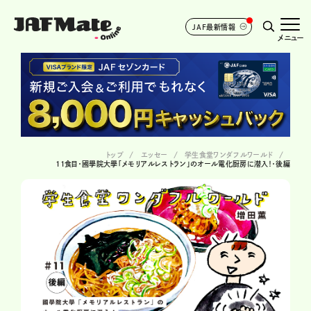
JAF最新情報
メニュー
トップ
エッセー
学生食堂ワンダフルワールド
11食目・國學院大學「メモリアルレストラン」のオール電化厨房に潜入！・後編