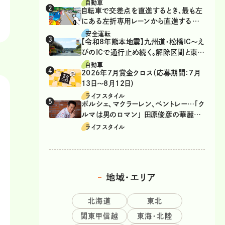
自動車
自転車で交差点を直進するとき、最も左
にある左折専用レーンから直進するの
は、違反？
安全運転
【令和8年熊本地震】九州道・松橋IC～え
びのICで通行止め続く。解除区間と東九
州道の迂回ルート
自動車
2026年7月賞金クロス（応募期間：7月
13日～8月12日）
ライフスタイル
ポルシェ、マクラーレン、ベントレー…「ク
ルマは男のロマン」 田原俊彦の華麗な
る愛車遍歴
ライフスタイル
地域・エリア
北海道
東北
関東甲信越
東海・北陸