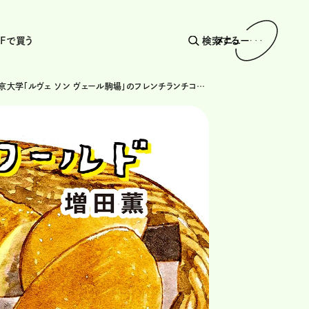
AFで買う
検索する
メニュー
9食目・東京大学「ルヴェ ソン ヴェール駒場」のフレンチランチコース・後編