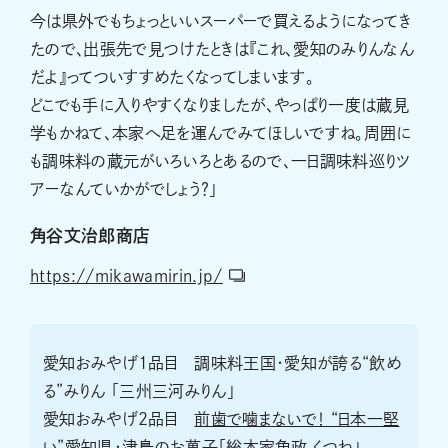
今は県外でもちょっといいスーパーで買えるようになってき
たので、出張先で見つけたときは『これ、愛知のみりんなん
だよ』ってついすすめたくなってしまいます。
どこでも手に入りやすくなりましたが、やっぱり一度は蔵見
学もかねて、本家へ足を運んでみてほしいですね。周囲に
も調味料の蔵元がいろいろとあるので、一日調味料巡りツ
アーなんていかがでしょう？」
角谷文治郎商店
https://mikawamirin.jp/
愛知おみやげ1品目 調味料王国・愛知が誇る“飲め
る”みりん 「三州三河みりん」
愛知おみやげ2品目
前歯で噛まないで！ “日本一堅
い”愛知県・津島のお菓子「総本家角政 くつわ」