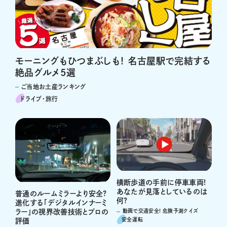
モーニングもひつまぶしも！ 名古屋駅で完結する
絶品グルメ5選
ご当地お土産ランキング
ドライブ･旅行
横断歩道の手前に停車車両!
あなたが見落としているのは
普通のルームミラーより安全?
何?
進化する「デジタルインナーミ
ラー」の視界改善技術とプロの
動画で交通安全! 危険予測クイズ
安全運転
評価