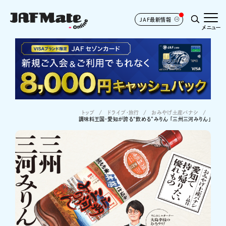
JAF最新情報
メニュー
トップ
ドライブ･旅行
おみやげ土産バナシ
調味料王国・愛知が誇る“飲める”みりん 「三州三河みりん」