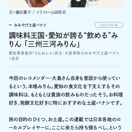
文＝瀬谷薫子 / イラスト＝山田将志
おみやげ土産バナシ
2023.09.08
調味料王国・愛知が誇る“飲める”み
りん 「三州三河みりん」
愛知県津島市「りんねしゃ」店主・大島幸枝のおみやげ土産バナシ
1品目
今回のレコメンダー・大島さん自身も普段から使ってい
るという、本格みりん。愛知の食文化を下支えするその
調味料は、もともとは貴族の飲みものだったそう。お料理
好き、発酵文化好きに特におすすめな土産バナシです。
旅の目的のひとつ、お土産。この連載では日本各地のロ
ーカルプレイヤーに、ここに来たら持ち帰るべし、という