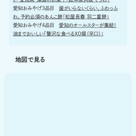
愛知おみやげ3品目
歯がいらないくらい、ふわっふ
わ。予約必須のあんこ餅「松屋長春 羽二重餅」
愛知おみやげ4品目
愛知のオールスターが集結！
油までおいしい「贅沢な食べるXO醤（辛口）」
地図で見る