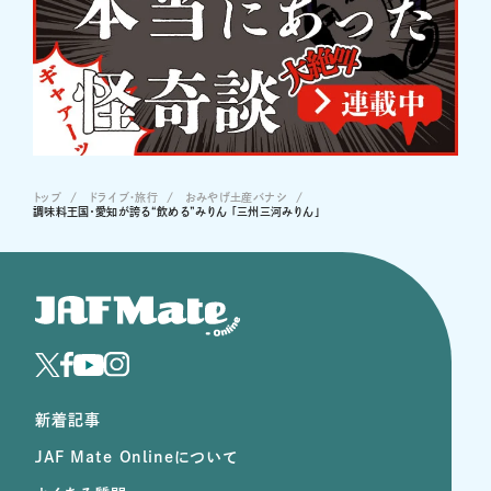
トップ
ドライブ･旅行
おみやげ土産バナシ
調味料王国・愛知が誇る“飲める”みりん 「三州三河みりん」
新着記事
JAF Mate Onlineについて