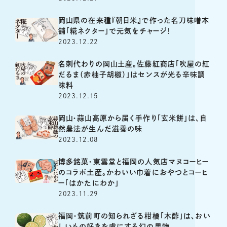
岡山県の在来種『朝日米』で作った名刀味噌本
舗「糀ネクター」で元気をチャージ！
2023.12.22
名刺代わりの岡山土産。佐藤紅商店「吹屋の紅
だるま（赤柚子胡椒）」はセンスが光る辛味調
味料
2023.12.15
岡山・蒜山高原から届く手作り「玄米餅」は、自
然農法が生んだ滋養の味
2023.12.08
博多銘菓・東雲堂と福岡の人気店マヌコーヒー
のコラボ土産。かわいい巾着におやつとコーヒ
ー「はかたにわか」
2023.11.29
福岡・筑前町の知られざる柑橘「木酢」は、おい
しいもの好きを虜にする幻の果物