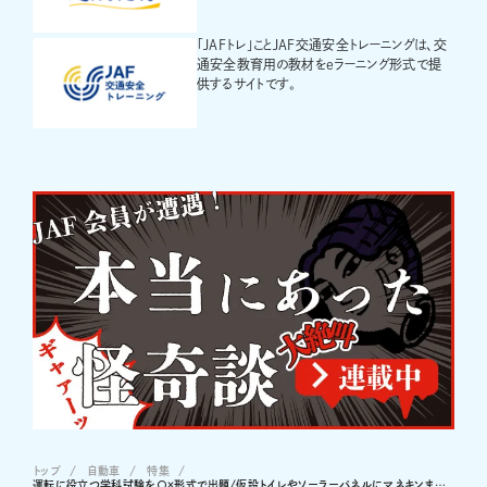
「JAFトレ」ことJAF交通安全トレーニングは、交
通安全教育用の教材をeラーニング形式で提
供するサイトです。
トップ
自動車
特集
運転に役立つ学科試験を〇×形式で出題/仮設トイレやソーラーパネルにマネキンまで…！高速道路を走行中に落下物に遭遇したら!?