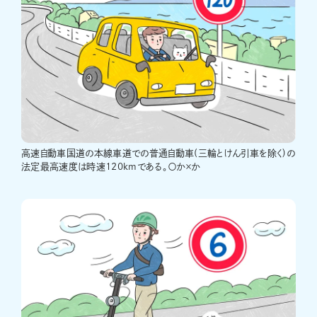
高速自動車国道の本線車道での普通自動車(三輪とけん引車を除く)の
法定最高速度は時速120kmである。〇か×か