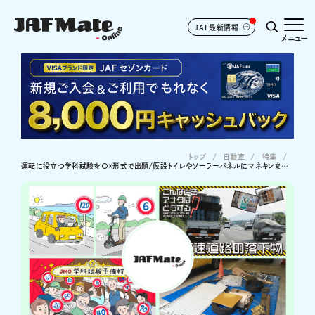
JAF最新情報
メニュー
トップ
自動車
特集
運転に役立つ学科試験を〇×形式で出題/仮設トイレやソーラーパネルにマネキンまで…！高速道路を走行中に落下物に遭遇したら!?