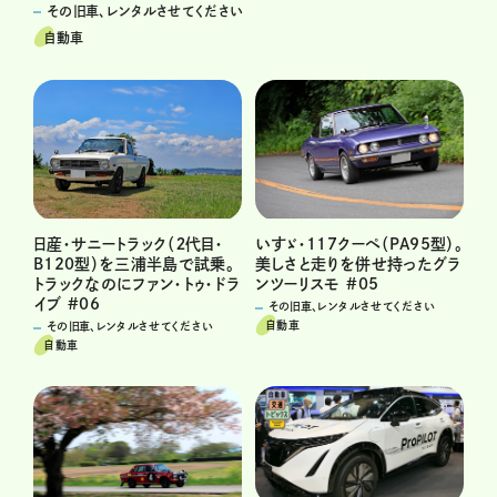
その旧車、レンタルさせてください
自動車
日産・サニートラック（２代目・
いすゞ・117クーペ（PA95型）。
B120型）を三浦半島で試乗。
美しさと走りを併せ持ったグラ
トラックなのにファン・トゥ・ドラ
ンツーリスモ #05
イブ #06
その旧車、レンタルさせてください
自動車
その旧車、レンタルさせてください
自動車