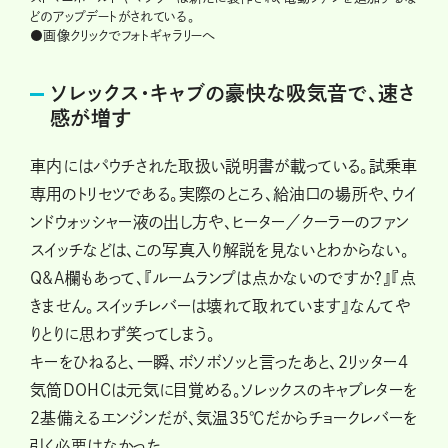
どのアップデートがされている。
●画像クリックでフォトギャラリーへ
ソレックス・キャブの豪快な吸気音で、速さ
感が増す
車内にはパウチされた取扱い説明書が載っている。試乗車
専用のトリセツである。実際のところ、給油口の場所や、ウイ
ンドウォッシャー液の出し方や、ヒーター／クーラーのファン
スイッチなどは、この写真入り解説を見ないとわからない。
Q&A欄もあって、『ルームランプは点かないのですか？』『点
きません。スイッチレバーは壊れて取れています』なんてや
りとりに思わず笑ってしまう。
キーをひねると、一瞬、ボソボソッと言ったあと、2リッター4
気筒DOHCは元気に目覚める。ソレックスのキャブレターを
2基備えるエンジンだが、気温35℃だからチョークレバーを
引く必要はなかった。