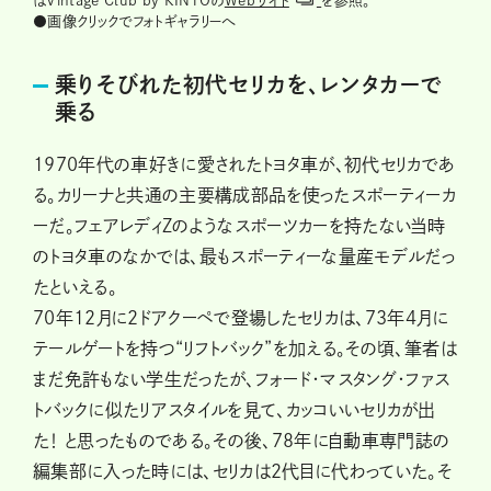
はVintage Club by KINTOの
Webサイト
を参照。
●画像クリックでフォトギャラリーへ
乗りそびれた初代セリカを、レンタカーで
乗る
1970年代の車好きに愛されたトヨタ車が、初代セリカであ
る。カリーナと共通の主要構成部品を使ったスポーティーカ
ーだ。フェアレディZのようなスポーツカーを持たない当時
のトヨタ車のなかでは、最もスポーティーな量産モデルだっ
たといえる。
70年12月に2ドアクーペで登場したセリカは、73年4月に
テールゲートを持つ“リフトバック”を加える。その頃、筆者は
まだ免許もない学生だったが、フォード・マスタング・ファス
トバックに似たリアスタイルを見て、カッコいいセリカが出
た！ と思ったものである。その後、78年に自動車専門誌の
編集部に入った時には、セリカは2代目に代わっていた。そ