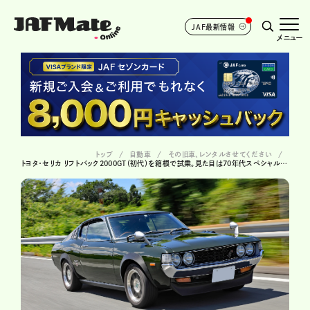
JAF最新情報
メニュー
トップ
自動車
その旧車、レンタルさせてください
トヨタ・セリカ リフトバック2000GT（初代）を箱根で試乗。見た目は70年代スペシャルティカー。でも、扱いやすい！ #07