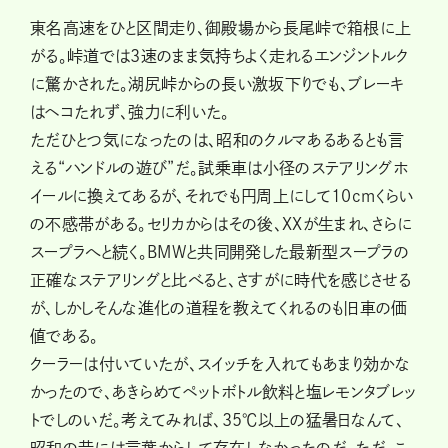
東名高速をひと区間走り、御殿場から長尾峠で箱根に上
がる。峠道では3速のまま気持ちよく走れるエンジントルク
に驚かされた。湖尻峠からの長い激坂下りでも、ブレーキ
はヘコたれず、強力に利いた。
ただひとつ気になったのは、昭和のクルマあるあるとも言
える“ハンドルの遊び”だ。試乗車は小径のステアリングホ
イールに換えてあるが、それでも円周上にして10cmくらい
の不感帯がある。セリカからはその後、XXが生まれ、さらに
スープラへと続く。BMWと共同開発した最新型スープラの
正確なステアリングと比べると、さすがに時代を感じさせる
が、しかしそんな進化の道程を教えてくれるのも旧車の価
値である。
クーラーは付いていたが、スイッチを入れてもあまり効かな
かったので、あきらめてペットボトル飲料と塩レモンタブレッ
トでしのいだ。考えてみれば、35℃以上の猛暑日なんて、