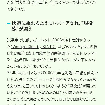
んな“乗りこぼした旧車”も、今はレンタカーで味わうことが
できるのだ。
快適に乗れるようにレストアされ、“現役
感”が漂う
試乗車は以前、
スターレット1300S
でもお世話になっ
た
“Vintage Club by KINTO”
のクルマだ。今回の貸
し出し場所は富士南麓の静岡県裾野市にあるトヨタディー
ラー。猛暑日にはありがたい屋根付きガレージの下になつ
かしいセリカが止まっていた。
75年式のリフトバック2000GT。半世紀近い車齢を刻んで
いるが、長年このディーラーで面倒をみてもらっているお客
さんの車、と言ってもおかしくないような“現役感”が漂って
いる。ここで貸し出しを始めたのは1か月前からだそうだ
が、はるばる京都からやってきて、長野まで日帰りで走って