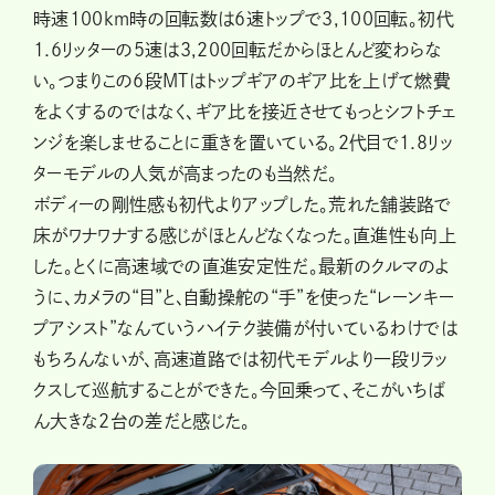
時速100km時の回転数は6速トップで3,100回転。初代
1.6リッターの5速は3,200回転だからほとんど変わらな
い。つまりこの6段MTはトップギアのギア比を上げて燃費
をよくするのではなく、ギア比を接近させてもっとシフトチェ
ンジを楽しませることに重きを置いている。2代目で1.8リッ
ターモデルの人気が高まったのも当然だ。
ボディーの剛性感も初代よりアップした。荒れた舗装路で
床がワナワナする感じがほとんどなくなった。直進性も向上
した。とくに高速域での直進安定性だ。最新のクルマのよ
うに、カメラの“目”と、自動操舵の“手”を使った“レーンキー
プアシスト”なんていうハイテク装備が付いているわけでは
もちろんないが、高速道路では初代モデルより一段リラッ
クスして巡航することができた。今回乗って、そこがいちば
ん大きな2台の差だと感じた。