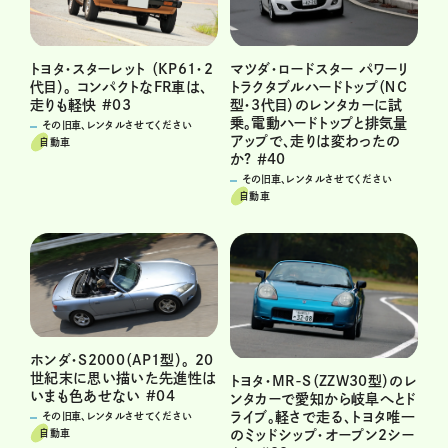
トヨタ・スターレット （KP61・2
マツダ・ロードスター パワーリ
代目）。 コンパクトなFR車は、
トラクタブルハードトップ（ＮＣ
走りも軽快 #03
型・3代目）のレンタカーに試
乗。電動ハードトップと排気量
その旧車、レンタルさせてください
アップで、走りは変わったの
自動車
か? ＃40
その旧車、レンタルさせてください
自動車
ホンダ・S2000（AP1型）。 20
世紀末に思い描いた先進性は
トヨタ・MR-S（ZZW30型）のレ
いまも色あせない #04
ンタカーで愛知から岐阜へとド
ライブ。軽さで走る、トヨタ唯一
その旧車、レンタルさせてください
自動車
のミッドシップ・オープン2シー