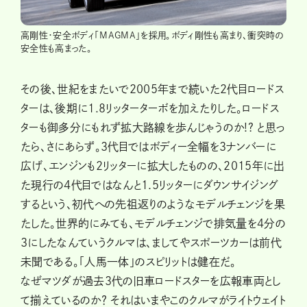
高剛性・安全ボディ「MAGMA」を採用。ボディ剛性も高まり、衝突時の
安全性も高まった。
その後、世紀をまたいで2005年まで続いた2代目ロードス
ターは、後期に1.8リッターターボを加えたりした。ロードス
ターも御多分にもれず拡大路線を歩んじゃうのか!? と思っ
たら、さにあらず。3代目ではボディー全幅を3ナンバーに
広げ、エンジンも2リッターに拡大したものの、2015年に出
た現行の4代目ではなんと1.5リッターにダウンサイジング
するという、初代への先祖返りのようなモデルチェンジを果
たした。世界的にみても、モデルチェンジで排気量を4分の
3にしたなんていうクルマは、ましてやスポーツカーは前代
未聞である。「人馬一体」のスピリットは健在だ。
なぜマツダが過去3代の旧車ロードスターを広報車両とし
て揃えているのか？ それはいまやこのクルマがライトウェイト