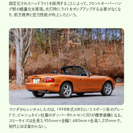
固定化されたヘッドライトを採用することによって、フロントオーバーハン
グ部の軽量化を実現。点灯時にライトをポップアップする必要がなくな
り、前方視界と空力性能が向上したという。
マツダからレンタルしたのは、1998年式のRSというスポーツ系のグレー
ドで、ビルシュタイン社製のダンパーやトルセンLSDが標準装備となる。
スリーサイズは全長3,955mm×全幅1,680mm×全高1,235mmで、
初代とほぼ変わらない。