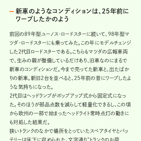
新車のようなコンディションは、25年前に
ワープしたかのよう
前回の89年型ユーノス・ロードスターに続いて、98年型マ
ツダ・ロードスターにも乗ってみた。この年にモデルチェンジ
した2代目ロードスターである。こちらもマツダの広報車両
で、生みの親が整備しているだけあり、旧車なのにまるで
新車のコンディションだ。今まで売ってた新車と、出たばか
りの新車。新旧2台を並べると、25年前の昔にワープしたよ
うな気持ちになった。
2代目はヘッドランプがポップアップ式から固定式になっ
た。そのほうが部品点数を減らして軽量化できるし、この頃
から欧州の一部で始まったヘッドライト常時点灯の動きに
も対処した結果だ。
狭いトランクのなかで場所をとっていたスペアタイヤとバッ
テリーは床下に収められた。文字通り“トランクのお荷