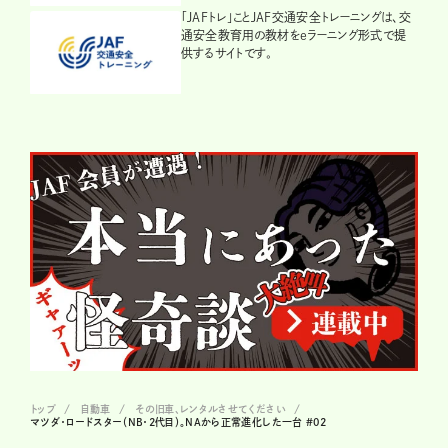
「JAFトレ」ことJAF交通安全トレーニングは、交
通安全教育用の教材をeラーニング形式で提
供するサイトです。
トップ
自動車
その旧車、レンタルさせてください
マツダ・ロードスター（NB・2代目）。NAから正常進化した一台 #02