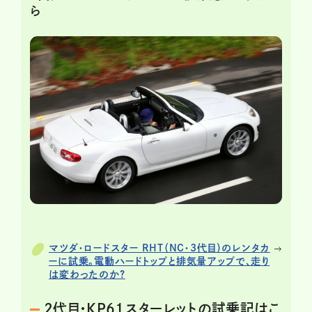
ら
マツダ・ロードスター RHT（NC・3代目）のレンタカ
ーに試乗。電動ハードトップと排気量アップで、走り
は変わったのか?
2代目・KP61スターレットの試乗記はこ