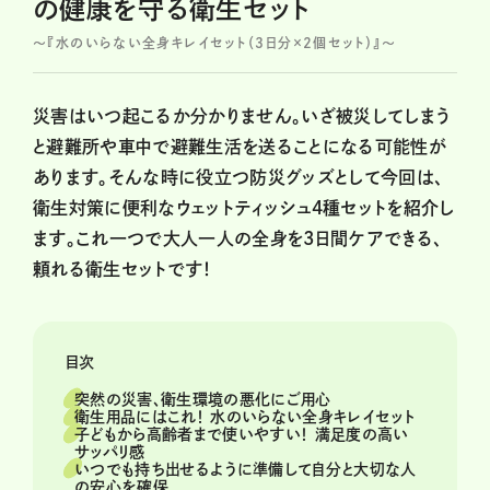
の健康を守る衛生セット
～『水のいらない全身キレイセット（3日分×2個セット）』～
災害はいつ起こるか分かりません。いざ被災してしまう
と避難所や車中で避難生活を送ることになる可能性が
あります。そんな時に役立つ防災グッズとして今回は、
衛生対策に便利なウェットティッシュ4種セットを紹介し
ます。これ一つで大人一人の全身を3日間ケアできる、
頼れる衛生セットです！
目次
突然の災害、衛生環境の悪化にご用心
衛生用品にはこれ！ 水のいらない全身キレイセット
子どもから高齢者まで使いやすい！ 満足度の高い
サッパリ感
いつでも持ち出せるように準備して自分と大切な人
の安心を確保