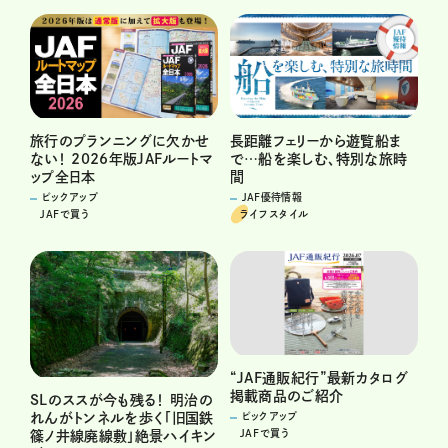
旅行のプランニングに欠かせ
長距離フェリーから遊覧船ま
ない！ 2026年版JAFルートマ
で…船を楽しむ、特別な旅時
ップ全日本
間
ピックアップ
JAF優待情報
JAFで買う
ライフスタイル
“JAF通販紀行”最新カタログ
掲載商品のご紹介
SLのススが今も残る！ 明治の
れんがトンネルを歩く「旧国鉄
ピックアップ
JAFで買う
篠ノ井線廃線敷」絶景ハイキン