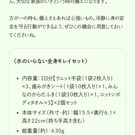
ん、大切な家族のいざという時の備えになります。
万が一の時も、備えさえあれば心強いもの。冷静に身の安
全を守る行動ができるよう、ぜひこの機会に用意しておい
てくださいね。
〈水のいらない全身キレイセット〉
内容量：3日分【ウェット手袋（1袋2枚入り）
×3、歯みがきシート（1袋10枚入り）×1、みん
なのからだふき（1袋30枚入り）×1、コットンボ
ディタオル×3】×2個セット
本体サイズ（外寸・約）：幅15.5×奥行6.1×
高さ22cm（持ち手高さ含む）
総重量（約）：630g