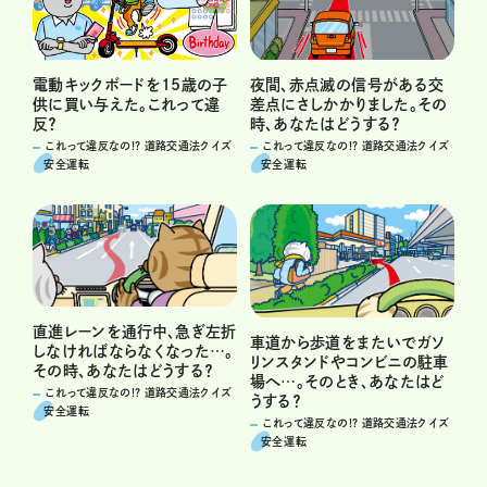
電動キックボードを15歳の子
夜間、赤点滅の信号がある交
供に買い与えた。これって違
差点にさしかかりました。その
反？
時、あなたはどうする？
これって違反なの!? 道路交通法クイズ
これって違反なの!? 道路交通法クイズ
安全運転
安全運転
直進レーンを通行中、急ぎ左折
車道から歩道をまたいでガソ
しなければならなくなった…。
リンスタンドやコンビニの駐車
その時、あなたはどうする？
場へ…。そのとき、あなたはど
これって違反なの!? 道路交通法クイズ
うする？
安全運転
これって違反なの!? 道路交通法クイズ
安全運転