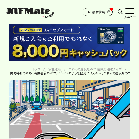
JAF最新情報
メニュー
トップ
安全運転
これって違反なの!? 道路交通法クイズ
信号待ちのため、消防署前のゼブラゾーンのような区分に入った…。これって違反なの？