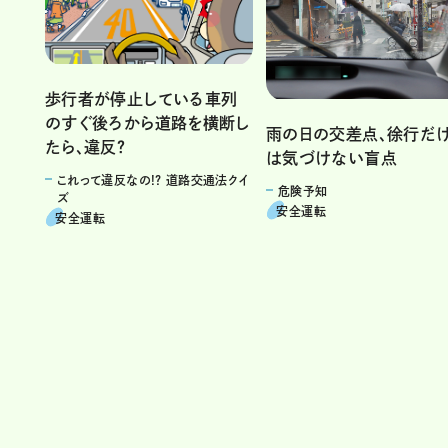
歩行者が停止している車列
のすぐ後ろから道路を横断し
雨の日の交差点、徐行だ
たら、違反？
は気づけない盲点
これって違反なの!? 道路交通法クイ
危険予知
ズ
安全運転
安全運転