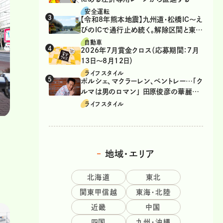
は、違反？
安全運転
【令和8年熊本地震】九州道・松橋IC～え
びのICで通行止め続く。解除区間と東九
州道の迂回ルート
自動車
2026年7月賞金クロス（応募期間：7月
13日～8月12日）
ライフスタイル
ポルシェ、マクラーレン、ベントレー…「ク
ルマは男のロマン」 田原俊彦の華麗な
る愛車遍歴
ライフスタイル
地域・エリア
北海道
東北
関東甲信越
東海・北陸
近畿
中国
四国
九州・沖縄