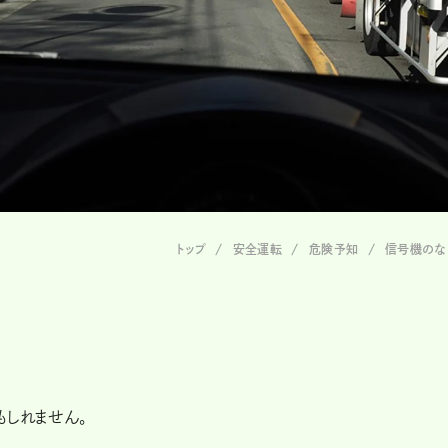
トップ
安全運転
危険予知
信号機のな
もしれません。