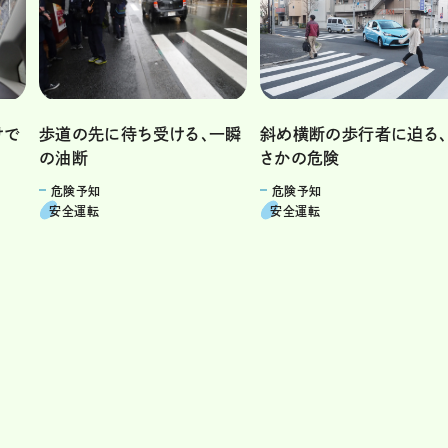
けで
斜め横断の歩行者に迫る、
歩道の先に待ち受ける、一瞬
さかの危険
の油断
危険予知
危険予知
安全運転
安全運転