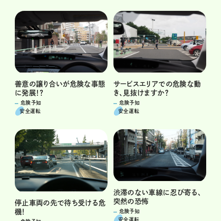
善意の譲り合いが危険な事態
サービスエリアでの危険な動
に発展！？
き、見抜けますか？
危険予知
危険予知
安全運転
安全運転
渋滞のない車線に忍び寄る、
突然の恐怖
停止車両の先で待ち受ける危
機！
危険予知
安全運転