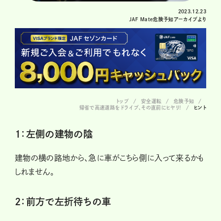
2023.12.23
JAF Mate危険予知アーカイブより
トップ
安全運転
危険予知
帰省で高速道路をドライブ、その直前にヒヤリ！
ヒント
1：左側の建物の陰
建物の横の路地から、急に車がこちら側に入って来るかも
しれません。
2：前方で左折待ちの車