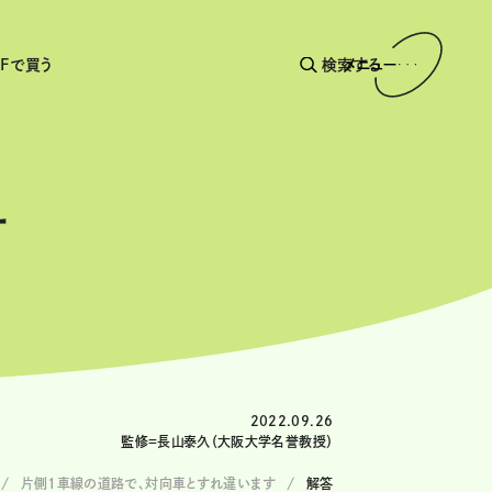
AFで買う
検索する
メニュー
す
2022.09.26
監修＝長山泰久（大阪大学名誉教授）
片側1車線の道路で、対向車とすれ違います
解答