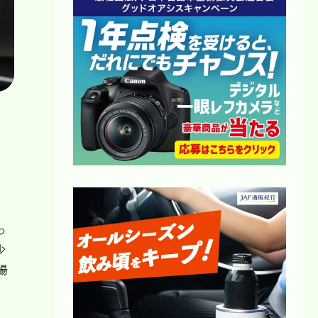
っ
少
場
で