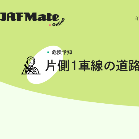
自
危険予知
片側1車線の道