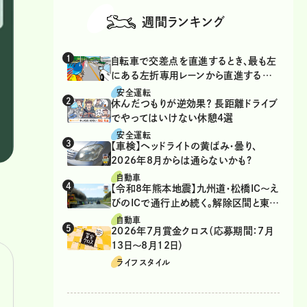
週間ランキング
自転車で交差点を直進するとき、最も左
にある左折専用レーンから直進するの
は、違反？
安全運転
休んだつもりが逆効果？ 長距離ドライブ
でやってはいけない休憩4選
安全運転
【車検】ヘッドライトの黄ばみ・曇り、
2026年8月からは通らないかも?
自動車
【令和8年熊本地震】九州道・松橋IC～え
びのICで通行止め続く。解除区間と東九
州道の迂回ルート
自動車
2026年7月賞金クロス（応募期間：7月
13日～8月12日）
ライフスタイル