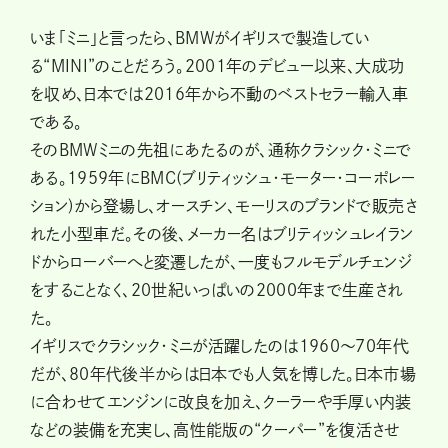
いま「ミニ」と言ったら、BMWがイギリスで製造してい
る“MINI”のことだろう。2001年のデビュー以来、大成功
を収め、日本では2016年から不動のベストセラー輸入車
である。
そのBMWミニの先祖にあたるのが、通称クラシック・ミニで
ある。1959年にBMC(ブリティッシュ・モーター・コーポレー
ション)から登場し、オースチン、モーリスのブランドで販売さ
れた小型車だ。その後、メーカー名はブリティッシュレイラン
ドからローバーへと変遷したが、一度もフルモデルチェンジ
をすることなく、20世紀いっぱいの2000年まで生産され
た。
イギリスでクラシック・ミニが活躍したのは1960～70年代
だが、80年代後半からは日本でも人気を博した。日本市場
に合わせてエンジンに改良を加え、クーラーや手厚い内装
などの装備を充実し、高性能版の“クーパー”を復活させ