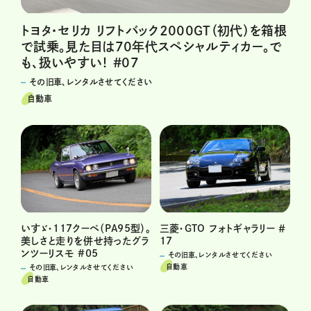
トヨタ・セリカ リフトバック2000GT（初代）を箱根
で試乗。見た目は70年代スペシャルティカー。で
も、扱いやすい！ #07
その旧車、レンタルさせてください
自動車
三菱・GTO フォトギャラリー ＃
いすゞ・117クーペ（PA95型）。
17
美しさと走りを併せ持ったグラ
ンツーリスモ #05
その旧車、レンタルさせてください
自動車
その旧車、レンタルさせてください
自動車