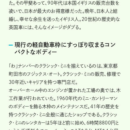
た。その甲斐あって、90年代は本国イギリスの販売台数を
凌いで、日本が最大のお得意様だった。晩年、日本人と結
婚し、幸せな余生を送ったイギリス人。20世紀の歴史的な
英国車には、そんなイメージがダブる。
現行の軽自動車枠にすっぽり収まるコン
パクトなボディー
「わ」ナンバーのクラシック・ミニを揃えているのは、東京都
町田市のフジックス・オート。クラシック・ミニの販売、修理で
30年近いキャリアを持つ専門店だ。
オーバーホール中のエンジンが置かれた工場の奥では、木
工作業が行われていた。1960年代のミニ・カントリーマン
のボディーを飾る木枠のメインテナンスだ。41年の歴史を
持つクラシック・ミニ全般に通じたショップである。クラシッ
ク・ミニのレンタカーは５年ほど前に始め、６時間8800円と