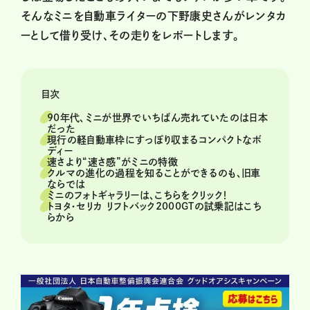
そんなミニを自動車ライターの下野康史さんがレンタカ
ーとして借り受け、その走りをレポートします。
目次
90年代、ミニが世界でいちばん売れていたのは日本
だった
現行の軽自動車枠にすっぽり収まるコンパクトなボ
ディー
速さより“速さ感”がミニの特徴
クルマの進化の過程を知ることができるのも、旧車
ならでは
ミニのフォトギャラリーは、こちらをクリック！
トヨタ・セリカ リフトバック2000GTの試乗記はこち
らから