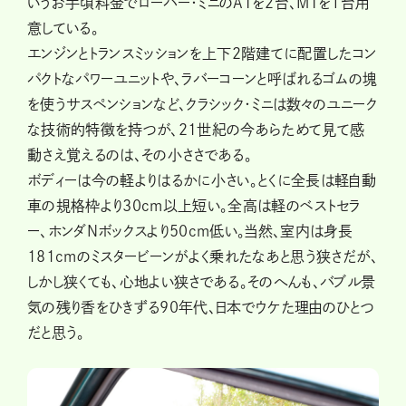
いうお手頃料金でローバー・ミニのATを２台、MTを１台用
意している。
エンジンとトランスミッションを上下2階建てに配置したコン
パクトなパワーユニットや、ラバーコーンと呼ばれるゴムの塊
を使うサスペンションなど、クラシック・ミニは数々のユニーク
な技術的特徴を持つが、21世紀の今あらためて見て感
動さえ覚えるのは、その小ささである。
ボディーは今の軽よりはるかに小さい。とくに全長は軽自動
車の規格枠より30cm以上短い。全高は軽のベストセラ
ー、ホンダNボックスより50cm低い。当然、室内は身長
181cmのミスタービーンがよく乗れたなあと思う狭さだが、
しかし狭くても、心地よい狭さである。そのへんも、バブル景
気の残り香をひきずる90年代、日本でウケた理由のひとつ
だと思う。