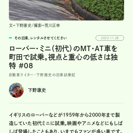
文＝下野康史/撮影＝荒川正幸
その旧車、レンタルさせてください
2023.11.28
ローバー・ミニ（初代）のMT・AT車を
町田で試乗。視点と重心の低さは独
特 #08
自動車ライター・下野康史の旧車試乗記
下野康史
イギリスのローバーなどが1959年から2000年まで製
造していた初代ミニに試乗。映画やアニメなどにもしば
しば登場したこともあり、いまでもファンが多い車です。