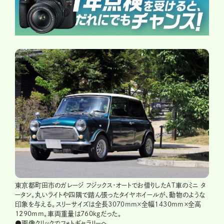
東京都町田市のガレージ フジックス・オートでお借りしたAT車のミニ タ
ータン。丸いライトや四隅で踏ん張ったタイヤホイールが、動物のような
印象を与える。スリーサイズは全長3070mm×全幅1430mm×全高
1290mm。車両重量は760kgだった。
●画像クリックでフォトギャラリーへ