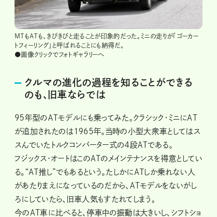
MTもATも、きびきびと走ることが印象的だった。ミニの走りが「ゴーカー
トフィーリング」と呼ばれることにも納得だ。
●画像クリックでフォトギャラリーへ
クルマの進化の過程を知ることができる
のも、旧車ならでは
95年型のATモデルにも乗ってみた。クラシック・ミニにAT
が追加されたのは1965年。当時の小型大衆車としてはス
スんでいたトルクコンバーター式の４段ATである。
フジックス・オートはこのATのメインテナンスを得意としてい
る。“AT推し”でもあるという。たしかにATしか乗れない人
があたりまえになっているのだから、ATモデルをないがし
ろにしていたら、旧車人気もすたれてしまう。
今のAT車に比べると、停車中の振動は大きいし、シフトショ