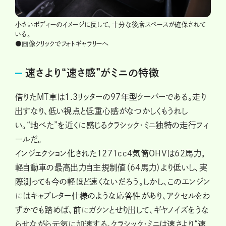
小さいボディーのイメージに反して、十分な後席スペースが確保されて
いる。
●画像クリックでフォトギャラリーへ
速さより“速さ感”がミニの特徴
借りたMT車は1.3リッターの97年型クーパーである。走り
出すなり、低い視点と低重心感がなつかしくもうれし
い。“地べた”を近くに感じるクラシック・ミニ独特の走行フィ
ールだ。
インジェクション化された1271cc４気筒OHVは62馬力。
軽自動車の最高出力自主規制値（64馬力）より低いし、実
際測っても今の軽ほど速くないだろう。しかし、このエンジン
にはキャブレター仕様のような応答性があり、アクセルをわ
ずかでも踏めば、前にガクンとせり出して、ギヤノイズをうな
らせながら元気に加速する。クラシック・ミニは速さより“速