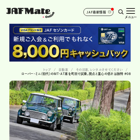
JAF最新情報
メニュー
トップ
自動車
その旧車、レンタルさせてください
ローバー・ミニ（初代）のMT・AT車を町田で試乗。視点と重心の低さは独特 #08