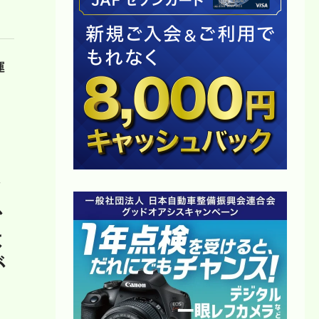
運
で
幼
か
は
が
う