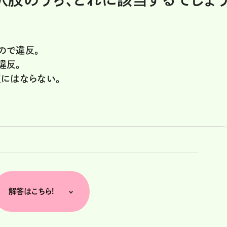
ので違反。
違反。
反にはならない。
解答はこちら!