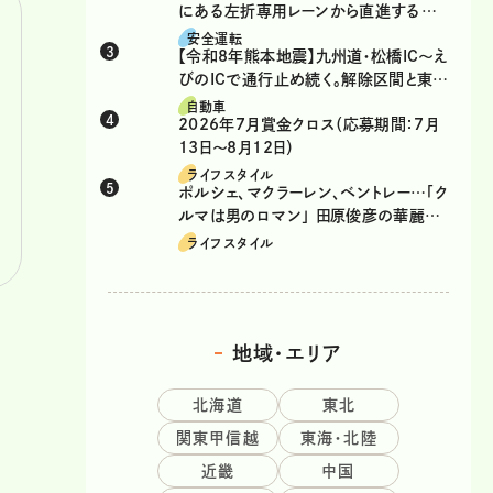
にある左折専用レーンから直進するの
は、違反？
安全運転
【令和8年熊本地震】九州道・松橋IC～え
びのICで通行止め続く。解除区間と東九
州道の迂回ルート
自動車
2026年7月賞金クロス（応募期間：7月
13日～8月12日）
ライフスタイル
ポルシェ、マクラーレン、ベントレー…「ク
ルマは男のロマン」 田原俊彦の華麗な
る愛車遍歴
ライフスタイル
地域・エリア
北海道
東北
関東甲信越
東海・北陸
近畿
中国