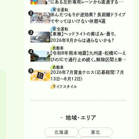
にある左折専用レーンから直進するの
は、違反？
安全運転
休んだつもりが逆効果？ 長距離ドライブ
でやってはいけない休憩4選
安全運転
【車検】ヘッドライトの黄ばみ・曇り、
2026年8月からは通らないかも?
自動車
【令和8年熊本地震】九州道・松橋IC～え
びのICで通行止め続く。解除区間と東九
州道の迂回ルート
自動車
2026年7月賞金クロス（応募期間：7月
13日～8月12日）
ライフスタイル
地域・エリア
北海道
東北