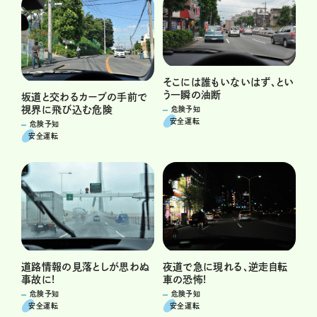
そこには誰もいないはず、とい
う一瞬の油断
坂道と交わるカーブの手前で
視界に飛び込む危険
危険予知
安全運転
危険予知
安全運転
道路情報の見落としが思わぬ
夜道で急に現れる、逆走自転
事故に!
車の恐怖!
危険予知
危険予知
安全運転
安全運転