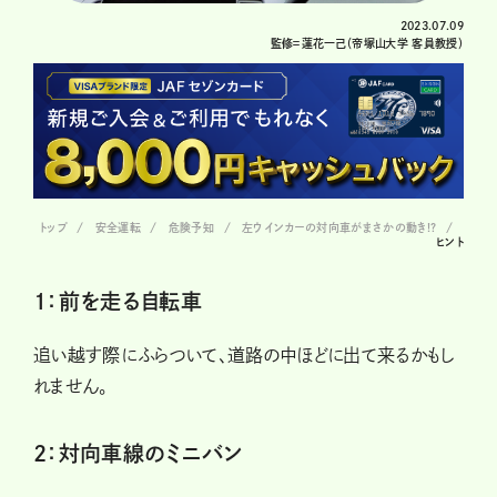
2023.07.09
監修＝蓮花一己（帝塚山大学 客員教授）
トップ
安全運転
危険予知
左ウインカーの対向車がまさかの動き!?
ヒント
1：前を走る自転車
追い越す際にふらついて、道路の中ほどに出て来るかもし
れません。
2：対向車線のミニバン