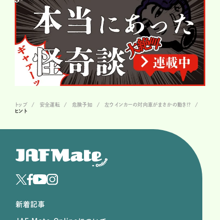
トップ
安全運転
危険予知
左ウインカーの対向車がまさかの動き!?
ヒント
新着記事