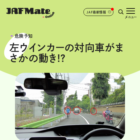
JAF最新情報
メニュー
危険予知
左ウインカーの対向車がま
さかの動き!?