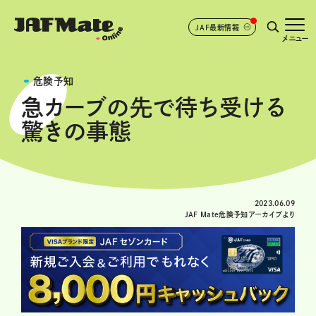
JAF最新情報
メニュー
危険予知
急カーブの先で待ち受ける
驚きの事態
2023.06.09
JAF Mate危険予知アーカイブより