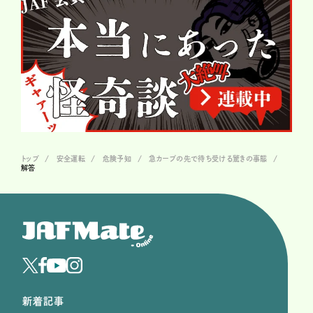
トップ
安全運転
危険予知
急カーブの先で待ち受ける驚きの事態
解答
新着記事