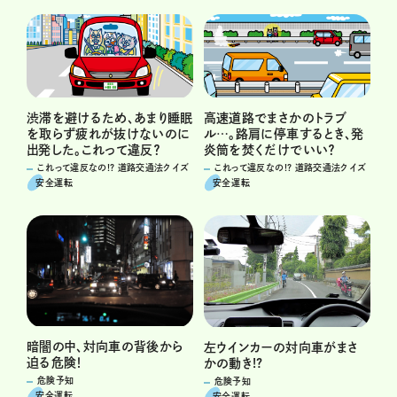
渋滞を避けるため、あまり睡眠
高速道路でまさかのトラブ
を取らず疲れが抜けないのに
ル…。路肩に停車するとき、発
出発した。これって違反？
炎筒を焚くだけでいい？
これって違反なの!? 道路交通法クイズ
これって違反なの!? 道路交通法クイズ
安全運転
安全運転
暗闇の中、対向車の背後から
左ウインカーの対向車がまさ
迫る危険！
かの動き!?
危険予知
危険予知
安全運転
安全運転