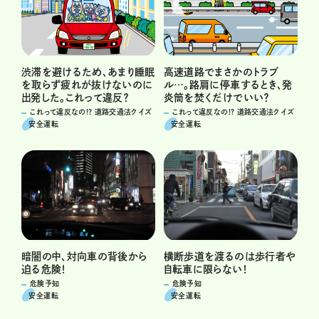
渋滞を避けるため、あまり睡眠
高速道路でまさかのトラブ
を取らず疲れが抜けないのに
ル…。路肩に停車するとき、発
出発した。これって違反？
炎筒を焚くだけでいい？
これって違反なの!? 道路交通法クイズ
これって違反なの!? 道路交通法クイズ
安全運転
安全運転
暗闇の中、対向車の背後から
横断歩道を渡るのは歩行者や
迫る危険！
自転車に限らない！
危険予知
危険予知
安全運転
安全運転