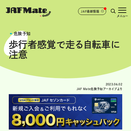
JAF最新情報
メニュー
危険予知
歩行者感覚で走る自転車に
注意
2023.06.02
JAF Mate危険予知アーカイブより