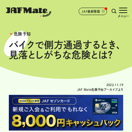
JAF最新情報
メニュー
危険予知
バイクで側方通過するとき、
見落としがちな危険とは？
2022.11.19
JAF Mate危険予知アーカイブより