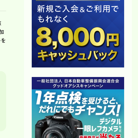
旅
加
トを