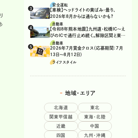
安全運転
【車検】ヘッドライトの黄ばみ・曇り、
リ
2026年8月からは通らないかも?
あ
自動車
【令和8年熊本地震】九州道・松橋IC～え
びのICで通行止め続く。解除区間と東九
州道の迂回ルート
自動車
2026年7月賞金クロス（応募期間：7月
13日～8月12日）
ライフスタイル
地域・エリア
北海道
東北
関東甲信越
東海・北陸
近畿
中国
四国
九州・沖縄