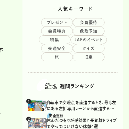
人気キーワード
プレゼント
会員優待
会員特典
危険予知
特集
JAFのイベント
交通安全
クイズ
不
旅
旧車
週間ランキング
自転車で交差点を直進するとき、最も左
にある左折専用レーンから直進するの
で
は、違反？
安全運転
休んだつもりが逆効果？ 長距離ドライブ
でやってはいけない休憩4選