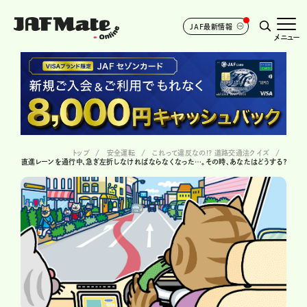
JAF最新情報
メニュー
トップ
安全運転
これって違反なの!? 道路交通法クイズ
直進レーンを通行中、急ぎ左折しなければならなくなった…。その時、あなたはどうする？