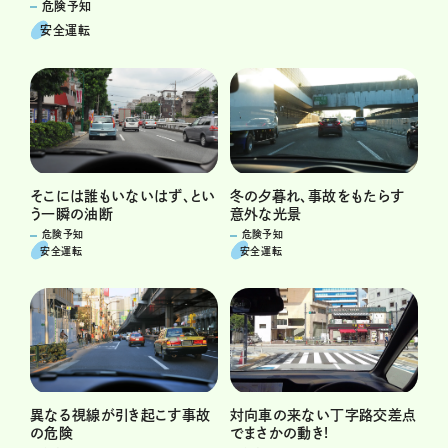
危険予知
安全運転
そこには誰もいないはず、とい
冬の夕暮れ、事故をもたらす
う一瞬の油断
意外な光景
危険予知
危険予知
安全運転
安全運転
異なる視線が引き起こす事故
対向車の来ない丁字路交差点
の危険
でまさかの動き!