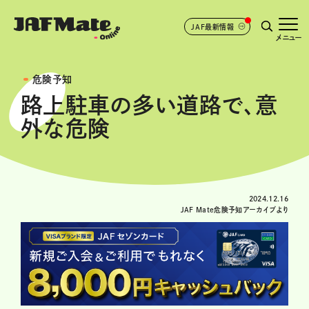
JAF最新情報
メニュー
危険予知
路上駐車の多い道路で、意
外な危険
2024.12.16
JAF Mate危険予知アーカイブより