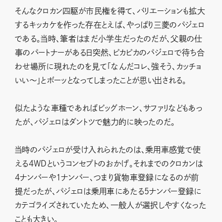
そんなクロカン四駆が市民権を得て、バリエーションも拡大
するキッカケを作った存在とえば、やっぱり三菱のパジェロ
である。当時、筆者はまだ小学生だったのだが、父親の仕
事のパートナーがある日突然、ピカピカのパジェロで待ち合
わせ場所に現れたのを見て「なんだコレ、強そう、カッチョ
いい〜」とボーッとなってしまったことが思い出される。
似たような車種であればビッグホーン、サファリなどもあっ
たが、パジェロはダントツで魅力的に映ったのだ。
当時のパジェロが受け入れられたのは、乗用車感覚で使
える4WDというコンセプトのおかげ。それまでのクロカンは
4ナンバーや1ナンバー、つまり貨物車登録になるのが前
提だったが、パジェロは乗用車にあたる5ナンバー登録に
カテゴライズされていたため、一般人が選択しやすくなった
ことも大きい。