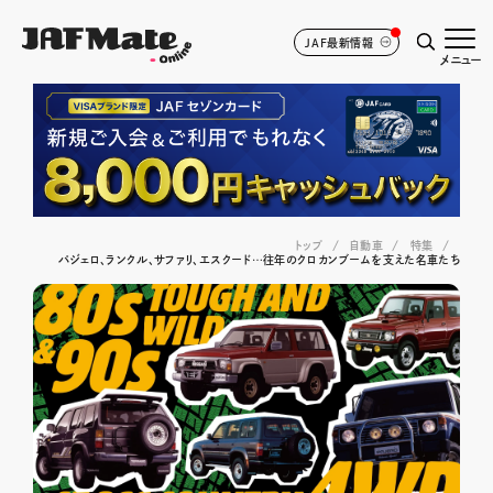
JAF最新情報
メニュー
トップ
自動車
特集
パジェロ、ランクル、サファリ、エスクード…往年のクロカンブームを支えた名車たち