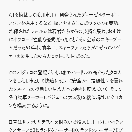
ATも搭載して乗用車用に開発されたディーゼルターボエ
ンジンを採用するなど、扱いやすさにこだわったのも奏功。
洗練されたフォルムは若者たちからの支持も集め、おまけ
にオフロード性能も優秀だったことから、空前のスキーブー
ムだった90年代前半に、スキーファンたちがこぞってパジ
ェロを愛用したのも大ヒットの要因だった。
このパジェロの登場が、それまでハードルの高かったクロカ
ンを、乗用車として快適に使えて安全かつ走破性にも優れ
たクルマ、という新しい見え方へと徐々に変えていく。そして
各自動車メーカーもパジェロの大成功を機に、新しいクロカ
ンを模索するように。
日産はサファリやテラノ を相次いで投入し、トヨタはハイラッ
クスサーフ60にランドクルーザー80、ランドクルーザー70プ