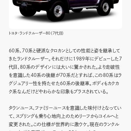
トヨタ・ランドクルーザー80（7代目）
60系、70系と硬派なクロカンとしての性能と姿を継承して
きたランドクルーザー。それだけに1989年にデビューした7
代目、80系のデザインには大いに驚かされた。より走破性
を意識した40系の後継が70系だとすれば、この80系はラ
グジュアリー性を持たせた60系の後継車。ボディもカクカ
ク系なんだけどやわらかな印象もプラスされている。
タウンユース、ファミリーユースを意識した味付けとなってい
て、スプリングも乗り心地向上のためリーフからコイルへと
変更された。この仕様が世界的に激ウケ。現在のランクル