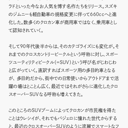
ラドといった今なお人気を博す名作たちをリリース。スズキ
のジムニーも軽自動車の規格変更に伴って660ccへと進
化した。数多くのクロカン車が商用車ではなく、乗用車とし
て認知されていく。
そして90年代後半からは、そのカテゴライズにも変化が。そ
れまでのクロスカントリービークルという呼称に対し、スポー
ツユーティリティビークル（＝SUV）という呼び名がじわじわ
と広がっていく。直訳すればスポーツ用の多目的車となる
が、 多目的だから、街中での日常使いからアウトドアまで活
躍の場はとことん広く、最近ではそれがさらに進化したクロ
スオーバーSUVなる呼称も増えてきた。
このところのSUVブームによってクロカンが市民権を得た
ことはウレシイが、それでもパジェロに憧れた世代からする
と、最近のクロスオーバーSUVのように流麗でスマートなフ