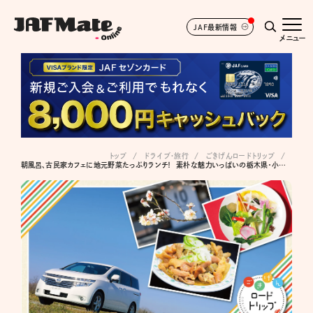
JAF最新情報
メニュー
トップ
ドライブ･旅行
ごきげんロードトリップ
朝風呂、古民家カフェに地元野菜たっぷりランチ！ 素朴な魅力いっぱいの栃木県・小山市、下野市デイトリップ