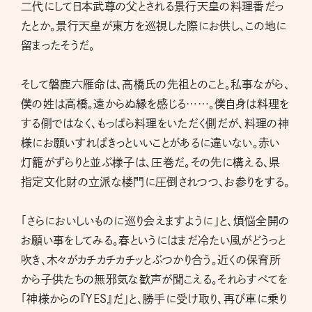
二代にして日本武尊の父とされる景行天皇の料理番だっ
たとか。景行天皇が東方を巡視した際にお供し、この地に
留まったそうだ。
そして磐鹿六雁命は、高橋氏の先祖とのこと。私事ながら、
僕の姓は高橋。遠からぬ縁を感じる……。僕自身は料理を
する側ではなく、もっぱら料理をいただく側だが、料理の神
様にお願いすればきっといいことがあるに違いない。赤い
灯籠がずらりと並ぶ様子は、圧巻だ。その先に構える、県
指定文化財の立派な楼門に圧倒されつつ、お参りをする。
「さらにおいしいものに巡り会えますように」と、煩悩全開の
お願い事をしてみる。春というにはまだ冷たい風がどうっと
吹き、木々がカチカチカチッとぶつかり合う。近くの保育所
から子供たちの無邪気な歓声が聞こえる。それらすべてを
「神様からの『YES』だ」と、勝手に受け取り、再び車に乗り