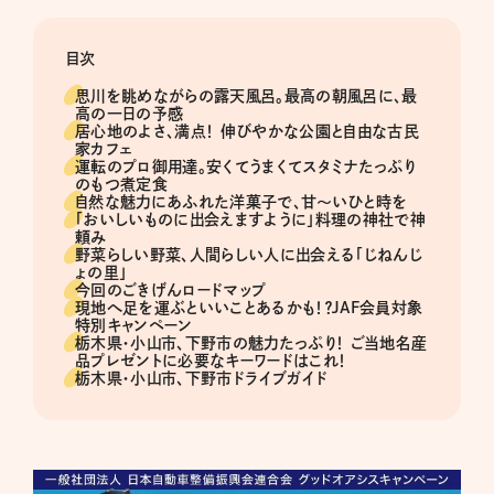
目次
思川を眺めながらの露天風呂。最高の朝風呂に、最
高の一日の予感
居心地のよさ、満点！ 伸びやかな公園と自由な古民
家カフェ
運転のプロ御用達。安くてうまくてスタミナたっぷり
のもつ煮定食
自然な魅力にあふれた洋菓子で、甘〜いひと時を
「おいしいものに出会えますように」料理の神社で神
頼み
野菜らしい野菜、人間らしい人に出会える「じねんじ
ょの里」
今回のごきげんロードマップ
現地へ足を運ぶといいことあるかも！？JAF会員対象
特別キャンペーン
栃木県・小山市、下野市の魅力たっぷり！ ご当地名産
品プレゼントに必要なキーワードはこれ！
栃木県・小山市、下野市ドライブガイド