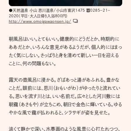
●天然温泉 小山 思川温泉/小山市喜沢1475 ☎︎0285－21－
2020（平日・大人日帰り入浴800円）
http://www.omoigawaonsen.jp/
朝風呂はいい。とてもいい。健康的にどうだとか、時期的に
ああだとか、いろんな意見があるようだが、個人的にはまっ
たく気にしない。さっぱりと身を清めて新しい一日を迎える
ことに、何の問題もない。
露天の壺風呂に浸かる。ざばあっと湯があふれる。豊かな
ことだ。眼前には、思川（おもいがわ）がゆったりと流れてい
る。思いを流す川とは、いい名前だ。広々とした河川敷には
朝靄（あさもや）が立ちこめ、朝日で金色に輝いている。ゆる
やかな風で靄が払われると、シラサギが姿を見せた。
淡くて静かで深い、水墨画のような風景に心打たれつつ、