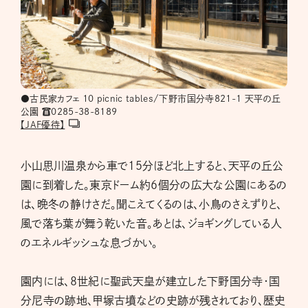
●古民家カフェ 10 picnic tables/下野市国分寺821-1 ​天平の丘
公園 ☎︎0285-38-8189
【JAF優待】
小山思川温泉から車で15分ほど北上すると、天平の丘公
園に到着した。東京ドーム約6個分の広大な公園にあるの
は、晩冬の静けさだ。聞こえてくるのは、小鳥のさえずりと、
風で落ち葉が舞う乾いた音。あとは、ジョギングしている人
のエネルギッシュな息づかい。
園内には、8世紀に聖武天皇が建立した下野国分寺・国
分尼寺の跡地、甲塚古墳などの史跡が残されており、歴史