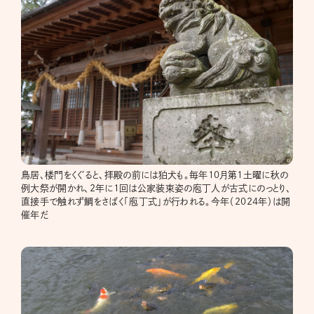
鳥居、楼門をくぐると、拝殿の前には狛犬も。毎年10月第1土曜に秋の
例大祭が開かれ、2年に1回は公家装束姿の庖丁人が古式にのっとり、
直接手で触れず鯛をさばく「庖丁式」が行われる。今年（2024年）は開
催年だ