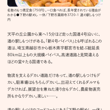
名物のもつ煮定食（750円）。一口食べれば、長年愛されている理由が
わかる●下野の駅めし 一休/下野市薬師寺3720-1 道の駅しもつけ
内
天平の丘公園から東へ15分ほど走った国道4号沿いに、
道の駅しもつけがある。「新4号バイパス」とも呼ばれるこの
道は、埼玉県越谷市から栃木県宇都宮市を結ぶ総延長
80km以上もの大規模バイパス。高速道路と見間違える
ほどの堂々たる国道である。
物流を支えるデカい道路だけあって、道の駅しもつけもデ
カい。駐車場はもちろんデカいし、出迎えてくれるダルマも
デカければ、展望台を兼ねた滑り台もデカく、農産物直売
所もかなりデカい。楽しい……。
道の駅しもつけのフードコートにある「下野の駅めし 一休」