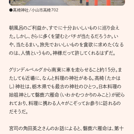
●髙椅神社/小山市高椅702
朝風呂のご利益か、すでに十分おいしいものに巡り会え
た。しかし、さらに多くを望むとバチが当たるだろうか。い
や、当たるまい。旅先でおいしいものを貪欲に求めたくなる
のは、人情というもの。神様だって許してくれるはずだ。
グリンデルベルグから南東に車を走らせること約15分。ま
たしても近場に、なんと料理の神社がある。高椅（たかは
し）神社は、栃木県でも最古の神社のひとつ。日本料理の
始祖神として磐鹿六雁命（いわかむつかりのみこと）が祀ら
れており、料理に携わる人々がこぞってお参りに訪れるの
だそうだ。
宮司の角田英之さんのお話によると、磐鹿六雁命は、第十