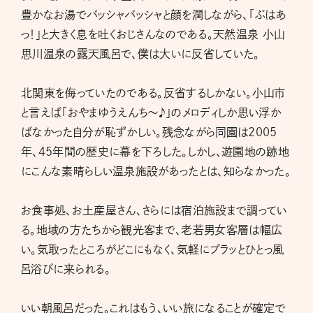
豊かなお湯でバッシャバッシャと顔を潤しながら、「ぷはあ
っ！」と大きく息を吐くおじさんなのである。天然温泉 小山
思川温泉の露天風呂で、僕は大いに反省していた。
北関東を侮っていたのである。反省するしかない。小山市
と言えば「おやまゆうえんち～♪」のメロディしか思い浮か
ばなかった自分が恥ずかしい。残念ながら同園は2005
年、45年間の歴史に幕を下ろした。しかし、遊園地の跡地
にこんな素晴らしい温泉施設があったとは、知らなかった。
お食事処、お土産屋さん、さらには宿泊施設まで調ってい
る。地域の方たちから観光客まで、老若男女客層は幅広
い。気取ったところがどこにもなく、気軽にプラッとひとっ風
呂浴びに来られる。
いい朝風呂だった。これはもう、いい旅になることが確定で