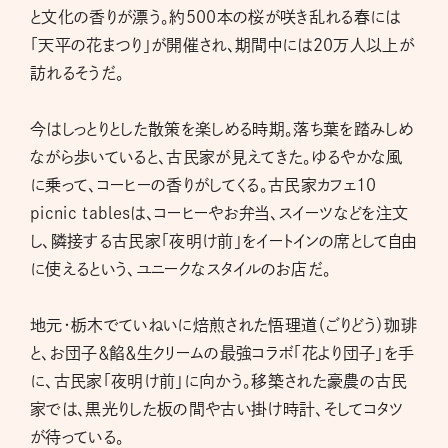
と文化の香りが漂う。約500本の桜が咲き乱れる春には
「天平の花まつり」が開催され、期間中には20万人以上が
訪れるそうだ。
今はしっとりとした散策を楽しめる時期。落ち葉を踏みしめ
ながら歩いていると、古民家が見えてきた。ゆるやかな風
に乗って、コーヒーの香りがしてくる。古民家カフェ10
picnic tablesは、コーヒーやお弁当、スイーツなどを注文
し、隣接する古民家「夜明け前」をイートインの席として自由
に使えるという、ユニークなスタイルのお店だ。
地元・栃木でていねいに焙煎された悟理道（ごりどう）珈琲
と、お団子＆餡＆生クリームの最強コラボ「花より団子」を手
に、古民家「夜明け前」に向かう。移築された豪農の古民
家では、黒光りした板の間や古い掛け時計、そしてコタツ
が待っている。