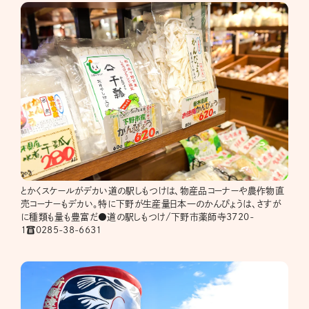
とかくスケールがデカい道の駅しもつけは、物産品コーナーや農作物直
売コーナーもデカい。特に下野が生産量日本一のかんぴょうは、さすが
に種類も量も豊富だ●道の駅しもつけ/下野市薬師寺3720-
1☎︎0285-38-6631